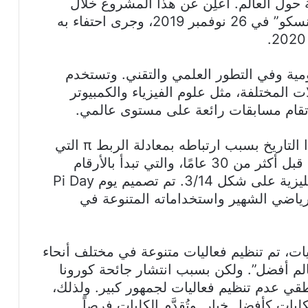
 حول العالم. أُعلِن عن هذا المشروع خلال
دورته الأربعينة في المؤتمر العام للـ”اليونسكو” في 26 نوفمبر 2019، وجرى احتفاء به
يومية وفي التطور العلمي والتقني. وتستخدم
المختلفة، مثل علوم الفيزياء والكمبيوتر
 تقام مسابقات رائعة على مستوى عالمي.
في يوم 14 مارس من كل عام. ويأتي هذا التاريخ بسبب ارتباطه بمعادلة الربط π التي
قام الفيزيائي الأمريكي لاري شو بإحداثها قبل أكثر من 30 عامًا، والتي تبدأ بالأرقام
3.14. ولذلك، يُكتب هذا اليوم باللغة الإنجليزية على شكل 3/14. تم تصميم يوم Pi Day
 الرياضي الشهير واستخداماته المتنوعة في
يات، تم تنظيم فعاليات متنوعة في مختلف أنحاء
لم أفضل”. ولكن بسبب انتشار جائحة كورونا
طقي عدم تنظيم فعاليات لجمهور كبير. ولذلك،
ات كأفضل خيار. وتُقدَّم الكليات فرصاً