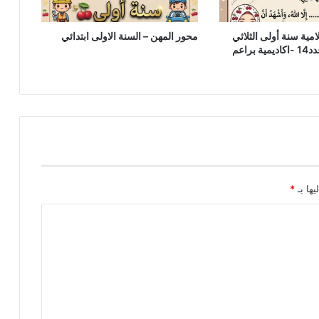
امية سنة أولى الثلاثي
محور المهن – السنة الاولى ابتدائي
الثالث نموذج عدد14 -اكاديمية براعم
يها بـ
*