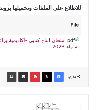
للاطلاع على الملفات وتحميلها بروب
File
امتحان انتاج كتابي -أكاديمية برا
اسماء-2026
فيسبوك
‫X
بينتيريست
مشاركة عبر البريد
طباعة
شاركها
فرض
مراقبة