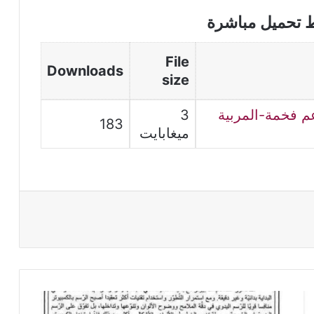
ط تحميل مباشرة
File
Downloads
size
عم فخمة-المربية
3
183
ميغابايت
فرض
مع