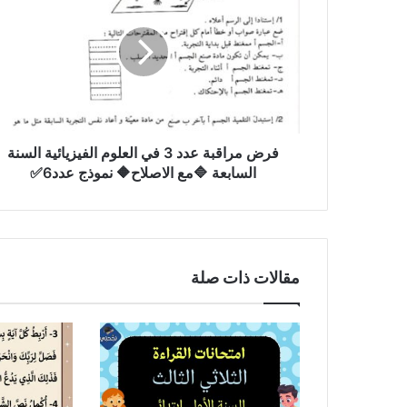
عدد
3
في
العلوم
الفيزيائية
السنة
السابعة
🔷مع
فرض مراقبة عدد 3 في العلوم الفيزيائية السنة
الاصلاح🔶
السابعة 🔷مع الاصلاح🔶 نموذج عدد6✅
نموذج
عدد6✅
مقالات ذات صلة