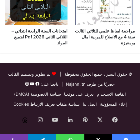
مراجعة ايقاظ علمي للثلاثي الثالث
امتحانات السنة الرابعة ابتدائي –
سنة 4 مع الاصلاح للمربية امال
الثلاثي الثاني Pdf 2026 لجميع
بومعيزة
المواد
© حقوق النشر
، جميع الحقوق محفوظة |
تم تطوير وتصميم القالب
حصريًا من طرف
Najahni.tn
| تابعنا على:
اتفاقية الاستخدام
تعرف على موقعنا
سياسة الخصوصية (DMCA)
إخلاء المسؤولية
اتصل بنا
سياسة ملفات تعريف الارتباط Cookies
فيسبوك
‫X
بينتيريست
لينكدإن
‫YouTube
انستقرام
threads