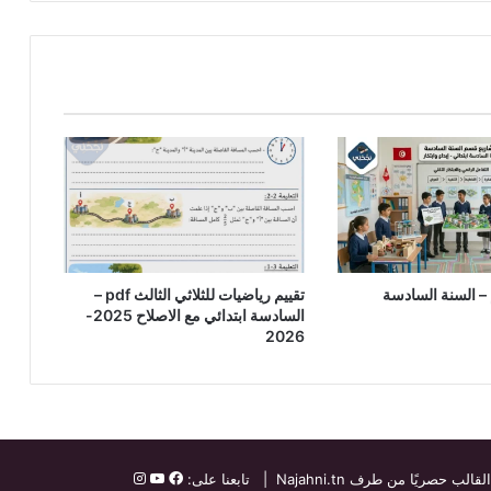
– السنة السادسة
تقييم رياضيات للثلاثي الثالث pdf –
السادسة ابتدائي مع الاصلاح 2025-
2026
القالب حصريًا من طرف
Najahni.tn
| تابعنا على: