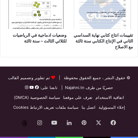
تقييمات انتاج كتابي نهاية السداسي
وضعيات ادماجية في الرياضيات
الثاني في الإنتاج الكتابي سنة ثالثة
للثلاثي الثالث – سنة ثالثة
مع الاصلاح
© حقوق النشر
، جميع الحقوق محفوظة |
تم تطوير وتصميم القالب
حصريًا من طرف
Najahni.tn
| تابعنا على:
اتفاقية الاستخدام
تعرف على موقعنا
سياسة الخصوصية (DMCA)
إخلاء المسؤولية
اتصل بنا
سياسة ملفات تعريف الارتباط Cookies
فيسبوك
‫X
بينتيريست
لينكدإن
‫YouTube
انستقرام
threads