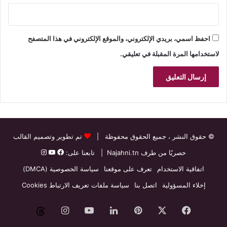
احفظ اسمي، بريدي الإلكتروني، والموقع الإلكتروني في هذا المتصفح
لاستخدامها المرة المقبلة في تعليقي.
© حقوق النشر
، جميع الحقوق محفوظة |
تم تطوير وتصميم القالب
حصريًا من طرف
Najahni.tn
| تابعنا على:
اتفاقية الاستخدام
تعرف على موقعنا
سياسة الخصوصية (DMCA)
إخلاء المسؤولية
اتصل بنا
سياسة ملفات تعريف الارتباط Cookies
فيسبوك
‫X
بينتيريست
لينكدإن
‫YouTube
انستقرام
threads