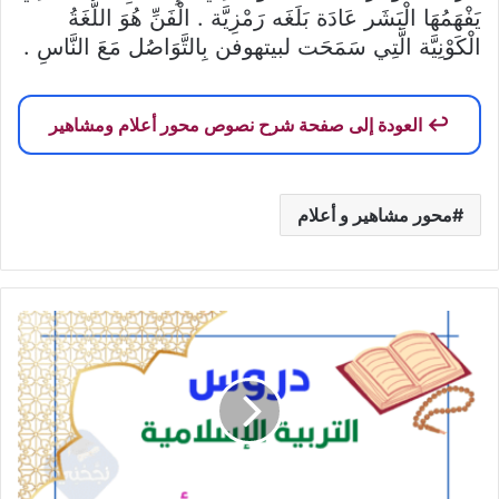
يَفْهَمُهَا الْبَشَر عَادَة بَلَغَه رَمْزِيَّة . الْفَنِّ هُوَ اللُّغَةُ
الْكَوْنِيَّة الَّتِي سَمَحَت لبيتهوفن بِالتَّوَاصُل مَعَ النَّاسِ .
العودة إلى صفحة شرح نصوص محور أعلام ومشاهير
محور مشاهير و أعلام
تلخيص
دروس
التربية
الإسلامية
السنة
تاسعة
أساسي