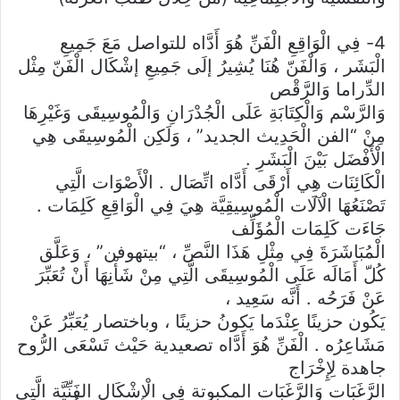
4- فِي الْوَاقِعِ الْفَنِّ هُوَ أَدَّاه للتواصل مَعَ جَمِيعِ
الْبَشَر ، وَالْفَنّ هُنَا يُشِيرُ إلَى جَمِيعِ إشْكَال الْفَنّ مِثْل
الدِّراما وَالرَّقْص
وَالرَّسْم وَالْكِتَابَةِ عَلَى الْجُدْرَانِ وَالْمُوسِيقَى وَغَيْرِهَا
مِنْ “الفن الْحَدِيث الجديد” ، وَلَكِن الْمُوسِيقَى هِي
الْأَفْضَل بَيْنَ الْبَشَرِ .
الْكَائِنَات هِي أَرْقَى أَدَّاه اتِّصَال . الْأَصْوَات الَّتِي
تَصْنَعُهَا الْآلَات الْمُوسِيقِيَّة هِيَ فِي الْوَاقِعِ كَلِمَات .
جَاءَت كَلِمَات الْمُؤَلِّف
الْمُبَاشَرَةَ فِي مِثْلِ هَذَا النَّصِّ ، “بيتهوفن” ، وَعَلَّق
كُلّ أَمَالَه عَلَى الْمُوسِيقَى الَّتِي مِنْ شَأْنِهَا أَنْ تُعَبِّرَ
عَنْ فَرَحُه . أَنَّه سَعِيد ،
يَكُون حزينًا عِنْدَما يَكونُ حزينًا ، وباختصار يُعَبِّرُ عَنْ
مَشَاعِرُه . الْفَنِّ هُوَ أَدَّاه تصعيدية حَيْث تَسْعَى الرُّوح
جاهدة لِإِخْرَاج
الرَّغَبَات وَالرَّغَبَات المكبوتة فِي الْإِشْكَالِ الفَنِّيَّة الَّتِي