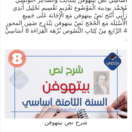
أَسَاسِيٌّ نَصّ بيتهوفن لِلْكَاتِب وَالشَّاعِر التُّونُسِيّ
مُحَمَّد بوذينة الْمَوْضُوع تَقْدِيم تَقْسِيم تَحْلِيل أَبَدِي
رَأْيِي أَنْتَج نَصّ بيتهوفن مَع الْإِجَابَة عَلَى جَمِيعِ
الْأَسْئِلَة مَع الْحُجَج نَصّ بيتهوفن يَنْدَرِج ضَمِن المحور
4 الرَّابِعِ مِنْ كِتَابِ النُّصُوص نُزْهَة الْقِرَاءَة 8 أَسَاسِيٌّ
.
شرح نص بيتهوفن