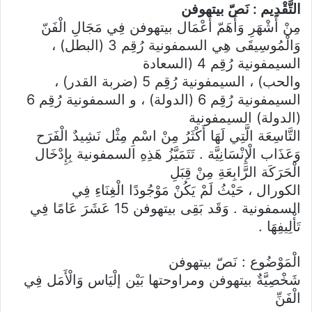
التَّقْدِيم : نَصّ بيتهوفن
مِنْ أَشْهَرِ وَأَهَمّ أَعْمَال بيتهوفن فِي مَجَالِ الْفَنّ
وَالْمُوسِيقَى هِي السمفونية رُقِم 3 (البطل) ،
السيمفونية رُقِم 4 (السعادة
والحب) ، السيمفونية رُقِم 5 (ضربة القدر) ،
السيمفونية رُقِم 6 (الدولة) ، و السمفونية رُقِم 6
(الدولة) السيمفونية
التَّاسِعَة الَّتِي لَهَا أَكْثَرُ مِنْ اسْمِ مِثْل نَشِيدٌ الْفَرَح
وَعَذَاب الْإِنْسَانِيَّة . تَتَمَيَّزُ هَذِهِ السمفونية بِإِدْخَال
الْحَرَكَة الرَّابِعَةِ مِنْ قِبَلِ
الكورال ، حَيْثُ لَمْ يَكُنْ مَوْجُودًا الْغِنَاءِ فِي
السمفونية . وَقَد بَقِى بيتهوفن 15 عَشَرَ عَامًا فِي
تَأْلِيفِهَا .
الْمَوْضُوع : نَصّ بيتهوفن
شَخْصِيَّةٌ بيتهوفن ومراوحتها بَيْن إلْيَاس وَالْأَمَل فِي
الْفَنِّ