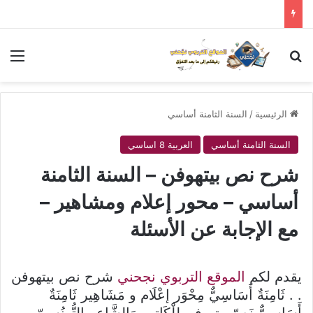
بحث عن
الق
الرئيسية
/
السنة الثامنة أساسي
السنة الثامنة أساسي
العربية 8 اساسي
شرح نص بيتهوفن – السنة الثامنة
أساسي – محور إعلام ومشاهير –
مع الإجابة عن الأسئلة
يقدم لكم
الموقع التربوي نجحني
شرح نص بيتهوفن
. . ثَامِنَةٌ أَسَاسِيٌّ مِحْوَر إعْلَام و مَشَاهِير ثَامِنَةٌ