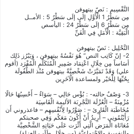
التَّقْسِيم : نَصّ بيتهوفن
مِن سَطْرٌ 1 الْأَوَّلِ إلَى إلَى سَطْرٌ 5 : الأمــل
مِن سَطْرٌ 6 إلَى سَطْرٌ 24 : اليأسص
الْبَقِيَّة : الْأَمَلِ فِي الْفَنِّ
التَّحْلِيل : نَصّ بيتهوفن
2- إنّ كَاتِب النص” هُوَ نَفْسُهُ بيتهوفن ، وَيَبْرُز ذَلِك
أسَاساً مِن خِلَالِ اعْتِمَاد ضَمِيرِ الْمُتَكَلِّمِ الْمُفْرَد (أقوم
علي) وَقَدْ تَمَيَّزَتْ شَخْصِيَّةٌ بيتهوفن مُنْذ الطُّفُولَة
بِحُبِّهَا لِلْخَيْر ولمساعدة الْآخَرِين
3- وَصْفٌ حالته- : بُؤْس حَالِي – سَوَاءٌ – أَحْسِبُهَا حَالًا
مُزْمِنَةٌ – الْعُزْلَة التَّجْرِبَة الأليمة الْقَاسِيَة
مُخَاطَبَة الْقَارِئ – : صَوَّرُوا لِأَنْفُسِهِم – فاعذروني أَن
رَأَيْتُمُونِي – أُرِيدُ أَنْ أَكُونَ مَعَكُم وَفِي صحبتكم
مُعَانَاة الْمَرَض الَّتِي أَثَّرَت عَلَى حَيَاتِهِ الشَّخْصِيَّة
والنفسية والاجْتِماعِيَّة (من خِلَال طَلَب العزلة)