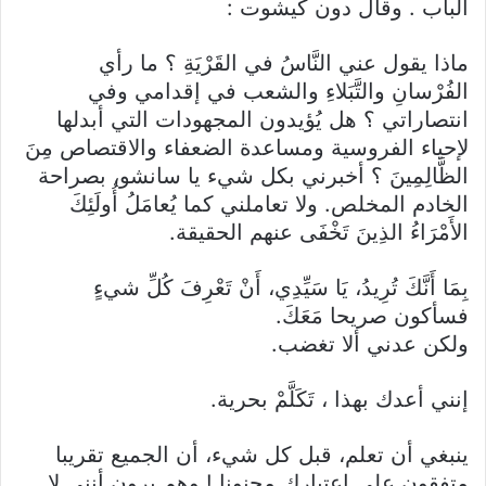
الباب . وقال دون كيشوت :
ماذا يقول عني النَّاسُ في القَرْيَةِ ؟ ما رأي
الفُرْسانِ والتَّبَلاءِ والشعب في إقدامي وفي
انتصاراتي ؟ هل يُؤيدون المجهودات التي أبدلها
لإحياء الفروسية ومساعدة الضعفاء والاقتصاص مِنَ
الظَّالِمِينَ ؟ أخبرني بكل شيء يا سانشو، بصراحة
الخادم المخلص. ولا تعاملني كما يُعامَلُ أُولَئِكَ
الأَمْرَاءُ الذِينَ تَخْفَى عنهم الحقيقة.
بِمَا أَنَّكَ تُرِيدُ، يَا سَيِّدِي، أَنْ تَعْرِفَ كُلِّ شيءٍ
فسأكون صريحا مَعَكَ.
ولكن عدني ألا تغضب.
إنني أعدك بهذا ، تَكَلَّمْ بحرية.
ينبغي أن تعلم، قبل كل شيء، أن الجميع تقريبا
متفقون على اعتبارك مجنونا ! وهم يرون أنني لا