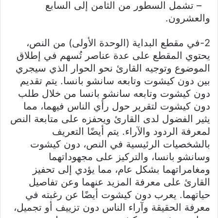
– تشمل السطور من الثامن إلى السابع
والعشرون.
2-في مقطع البداية (الوحدة الأولى) من النص،
يحتوي المقطع على عدة عناصر تُسهم في إطلاق
الموضوع وتوجيه القارئ نحو الحوار الذي سيجري
بين دون كيشوت وتابعه سانشو بانسا. يتم تقديم
دون كيشوت وتابعه سانشو بانسا من خلال طلب
دون كيشوت لتقرير حول رأي الناس فيهما، مما
يثير الفضول لدى القارئ ويحفزه على متابعة النص
لمعرفة الردود والآراء. يتم أيضًا التعريف
بالشخصيات الرئيسية في النص، دون كيشوت
وسانشو بانسا، والتركيز على مجهوداتهما
ومغامراتهما بشكل عام، مما يؤدي إلى تحفيز
القارئ على معرفة المزيد عنهما وعن تفاصيل
حياتهما. يعرب دون كيشوت أيضًا عن رغبته في
معرفة الحقيقة وآراء الناس دون تزييف أو تجميل،