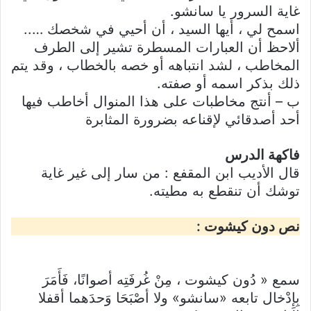
غاية السرور يا سانشو.
اسمح لي ، أيها السيد ، أن أحيي في شخصك …..
ألاحظ أن العبارات المسطرة تشير إلى الطرف
المخاطب ، لشد انتباهه أو خصه بالخطاب ، وقد يتم
ذلك بذكر اسمه أو صفته.
ب – أنتج مخاطبات على هذا المنوال أخاطب فيها
أحد أصدقائي لإقناعه بضرورة المثابرة
فاكهة الدرس
قال الأديب ابن المقفع : من سار إلى غير غاية
توشك أن تنقطع به مطيته.
: نص دون كيشوت
سمع « دُون كيشوت ، مِنْ غُرفَتِه أصوانًا، فَأَمَرَ
بِإِدْخال تابعه «سانشو» ولا أصْبَحَا وَحدَهما أقفلا