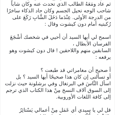
ثم عاد ومَعَهُ الطالب الذي تحدث عنه وكان شاباً
شاحب الوجه تحيل الجسم وكان حاد الذكاء ساخرًا
من الدرجة الأولى. عِنْدَما دَخَلَ الشَّابِ رَكَعَ على
رُكبتيه أمام دون كيشوت وقال :
اسمح لي أيها السيد أن أحيي في شخصك أشْجَعَ
الفرسان الأبطال ،
السابقين منهم واللاحقين ! قال دون كيشوت وهو
يرفعه :
أ صحيح أن مغامراتي قد طبعت ؟
أو تسألنى إن كان هذا صحيحًا أيها السيد ؟ بل
اسأل النَّاسَ في البرتغال وفي برشلونة حيث نزلت
إلى السوق آلاف النسخ مِنْ هذا الكتاب الذي ترجم
إلى كافة اللغات الأوروبية.
قل لي يا سيدي أي عَمَل مِنْ أعمالي يَسْتائِرُ