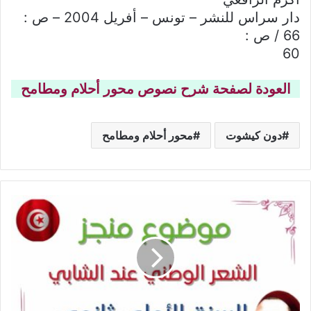
دار سراس للنشر – تونس – أفريل 2004 – ص :
66 / ص :
60
العودة لصفحة شرح نصوص محور أحلام ومطامح
دون كيشوت
محور أحلام ومطامح
موضوع
حول
الشعر
الوطني
عند
أبو
القاسم
الشابي