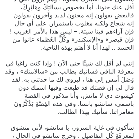
أقل عنك جنونا. أما بخصوص بسالَتِكَ ومَاثِرِكَ،
فالبعض يقولون إنه مجنون لذيذ وآخرون يقولون
إنه شجاع ولكنه مغلوب باستمرار. على أي حال
فإن آراءهم فينا سيئة. – ليس هذا بالأمر الغريب !
فإن قيصر» و«الإسكندر» وكُلَّ العُظماء عانوا من
الحسد .. لهذا أنا لا أهتم بهذه الناحية.
إنني لم أقل لك شيئًا حتى الآن ! وإذا كنت راغبا في
معرفة الباقي فساتيك بطالب من «سالامنك» ، وقد
وَصَلَ أمس إلى هنا ، ليروي لك ما حدثني به. لقد
قال لي إن قصتك قد طبعت وفيها اسمك دون
كيشوت دي لا مانش، وأنا مذكور في القصة
باسمي، سانشو بانسا. وفي هذه القِصَّةِ يَذْكُرُونَ
مغامراتنا. سأتيك بهذا الطالب.
سأكون في غاية السرور، يا سانشو، لأني متشوق
لمعرفَةِ كُل التفاصيل . وخرج سانشو في الحال ،