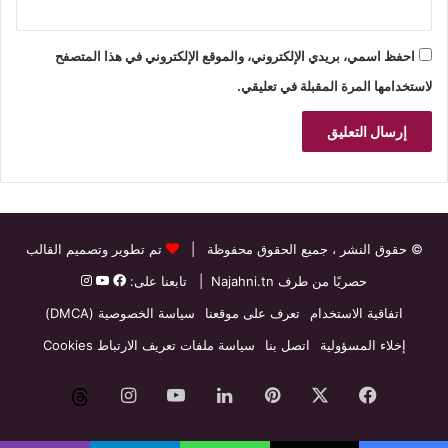
احفظ اسمي، بريدي الإلكتروني، والموقع الإلكتروني في هذا المتصفح
لاستخدامها المرة المقبلة في تعليقي.
© حقوق النشر
، جميع الحقوق محفوظة |
تم تطوير وتصميم القالب
حصريًا من طرف
Najahni.tn
| تابعنا على:
اتفاقية الاستخدام
تعرف على موقعنا
سياسة الخصوصية (DMCA)
إخلاء المسؤولية
اتصل بنا
سياسة ملفات تعريف الارتباط Cookies
فيسبوك
‫X
بينتيريست
لينكدإن
‫YouTube
انستقرام
threads