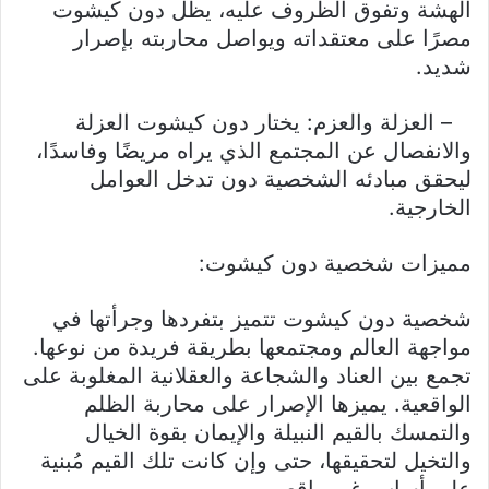
الهشة وتفوق الظروف عليه، يظل دون كيشوت
مصرًا على معتقداته ويواصل محاربته بإصرار
شديد.
– العزلة والعزم: يختار دون كيشوت العزلة
والانفصال عن المجتمع الذي يراه مريضًا وفاسدًا،
ليحقق مبادئه الشخصية دون تدخل العوامل
الخارجية.
مميزات شخصية دون كيشوت:
شخصية دون كيشوت تتميز بتفردها وجرأتها في
مواجهة العالم ومجتمعها بطريقة فريدة من نوعها.
تجمع بين العناد والشجاعة والعقلانية المغلوبة على
الواقعية. يميزها الإصرار على محاربة الظلم
والتمسك بالقيم النبيلة والإيمان بقوة الخيال
والتخيل لتحقيقها، حتى وإن كانت تلك القيم مُبنية
على أساس غير واقعي.