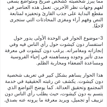
مما يبرز شخصيته كشخص صريح ومتواضع يسعى
لفهم وجهات نظر الآخرين. تعمل هذه العناصر في
مقطع البداية على جذب القارئ وتحفيزه لمتابعة
النص وفهم آراء ومغزى المحادثات التي ستجرى
لاحقًا.
3-موضوع الحوار في الوحدة الأولى يدور حول
استفسار دون كيشوت حول رأي الناس فيه وفي
إنجازاته ومغامراته. يرغب دون كيشوت في معرفة
مدى تأثير وجوده ومساهمته في إحياء الفروسية
ومساعدة الضعفاء ومحاربة الظلم.
هذا الحوار يساهم بشكل كبير في تعريف شخصية
دون كيشوت. يكشف عن رغبته الحقيقية في خدمة
المجتمع وتحقيق العدالة. كما يوضح التواضع الذي
يتسم به دون كيشوت، حيث يطلب رأي الناس دون
تزييف أو تجميل، ويريد معرفة ما يرونه عنه بصدق.