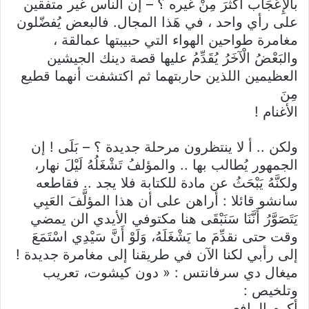
بالإِعْجَاب أَكْثَرَ مِنْ غيره ؟ – إن الناس غير متفقين
على رأي واحد ، في هَذا المجال. فالبعض يُفضّلون
مغامرة طواحين الهواء التي حبيبتها عمالقة ،
والبَعْضُ الْآخَرُ يُقَدِّمُ عليها قصة دينك الجيشين
العظيمين اللذين حاربتهما ثم اكتشفت أنهما قطيع
مِنَ
الأغنام !
ولكن .. أ لا ينتظرون مرحلة جديدة ؟ – بَلَى ! إن
الجمهور يُطالب بها .. والمؤلفُ تَشْغَلُهُ لَيْلَ نهار،
ولكنَّهُ يَبْحَثُ عن مادة للكتابة فلا يجد .. فقاطعه
سانشو قائلا : أراهن على أن هذا المؤلَّفَ العَبِي
يَتَصَوَّرُ أَنَّنَا سَنَبْقَى هنا مكتوفي الأيدي الن يمضي
وقت حتى نقدِّمَ ما يَشْغَلَهُ، وَلَوْ أَنَّ سَيْدِي اسْتَمَعَ
إلى رأبي لكنا الآن في طريقنا إلى مغامرة جديدة !
ميغال دي سرفانتس : « دون کیشوت، تعريب
وتلخيص :
أكرم الرافعي