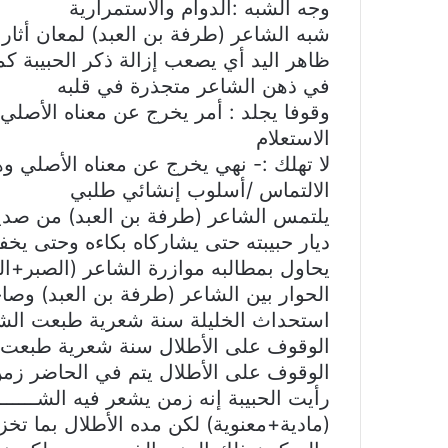
وجه الشبه :الدوام والاستمرارية
شبه الشاعر (طرفة بن العبد) لمعان أثار 
ظاهر اليد أي يصعب إزالة ذكر الحبيبة ك
في ذهن الشاعر متجذرة في قلبه
وقوفا يجلد : أمر يخرج عن معناه الأصلي
الاستعلام
لا تهلك :- نهي يخرج عن معناه الأصلي و
الالتماس /أسلوب إنشائي طلبي
يلتمس الشاعر (طرفة بن العبد) من صديقي
ديار حبيبته حتى يشاركاه بكاءه وحتى يخفف
يحاول بمطالبه موازرة الشاعر (الصبر+ال
الحوار بين الشاعر (طرفة بن العبد) وصا
استحداث الخليلة سنة شعرية طبعت الش
الوقوف على الأطلال سنة شعرية طبعت 
الوقوف على الأطلال يتم في الحاضر زمن 
رأيت الحبيبة إنه زمن يشعر فيه الشـــــــ
(مادية+معنوية) لكن مده الأطلال بما تخز