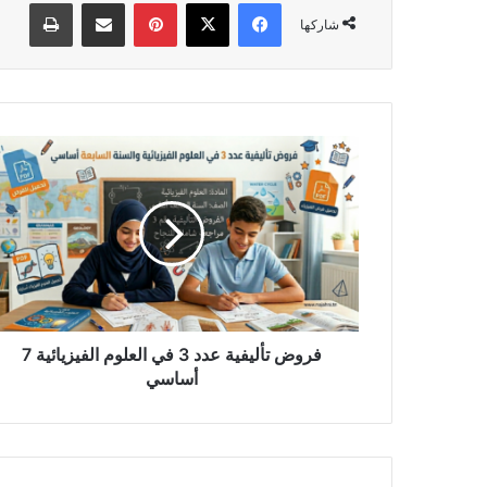
فيسبوك
‫X
بينتيريست
مشاركة عبر البريد
طباعة
شاركها
فروض
تأليفية
عدد
3
في
العلوم
الفيزيائية
7
أساسي
فروض تأليفية عدد 3 في العلوم الفيزيائية 7
أساسي