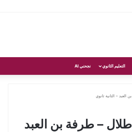
التعليم الثانوي
نجحني AI
العبد – الثانية ثانوي
لال – طرفة بن العبد