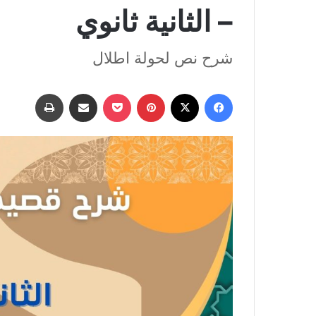
– الثانية ثانوي
شرح نص لحولة اطلال
فيسبوك
‫X
بينتيريست
‫Pocket
مشاركة عبر البريد
طباعة