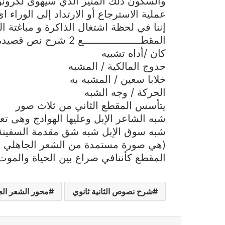
والسكون ذلك المنير الذي سيهوى لكرون
عملية الاسترجاع أو الارتداد إلى الوراء 
إننا في لحظة اشتغال الذاكرة و مباغتة 
المقطـــــــــــــــــــع 2 شرح نص قصيدة لخولة أطلال
كان /أداه تشبيه
حدوج المالكية / المشبه
خلابا سعين / المشبه به
الحركة / وجه الشبه
يتأسس المقطع الثاني من ثلاث صور
شبه الشاعر الإبل وعليها الهوادج وهى تع
شبه سوق الإبل شبه شق مقدمة السفينة ا
(هي صورة مستمدة من الشعر الجاهلي إ
المقطع كأننافي صراع بين الحياة والموت
شرح نصوص الثانية ثانوي
محور الشعر الج