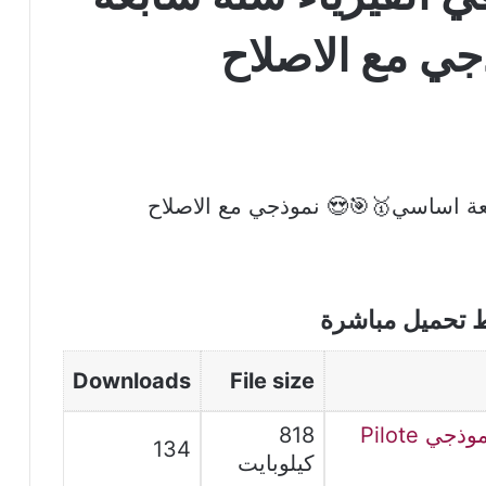
ي مع الاصلاح
ط تحميل مباشرة
Downloads
File size
فرض تأليفي عدد3 في الفيزياء نموذجي Pilote
818
134
كيلوبايت