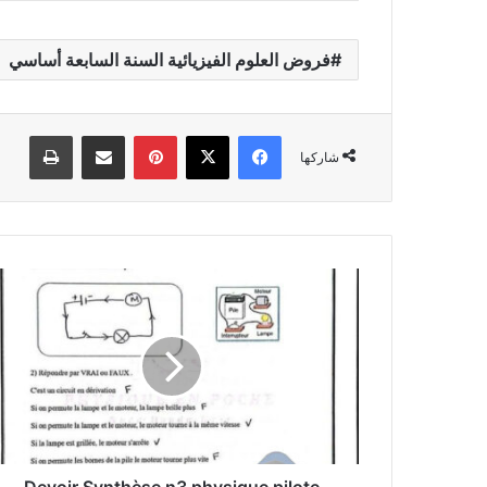
فروض العلوم الفيزيائية السنة السابعة أساسي
فيسبوك
‫X
بينتيريست
مشاركة عبر البريد
طباعة
شاركها
Devoir
Synthèse
n3
physique
pilote
7eme
année
corrige
Devoir Synthèse n3 physique pilote