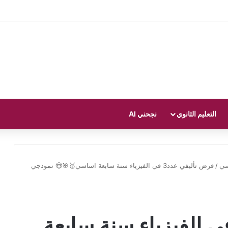
التعليم الثانوي
نجحني AI
/
فرض تأليفي عدد3 في الفيزياء سنة سابعة اساسي🥇🎯😍 نموذجي
 تأليفي عدد3 في الفيزياء سنة سابعة