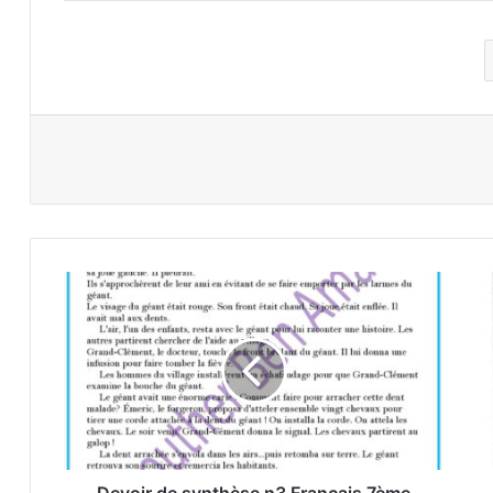
Devoir
de
synthèse
n3
Français
7ème
année
+
correction
2025
Devoir de synthèse n3 Français 7ème