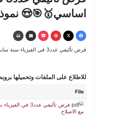
اساسي🥇🎯😍 نموذج
فيسبوك
‫X
بينتيريست
‫Pocket
مشاركة عبر البريد
طباعة
فرض تأليفي عدد3 في الفيزياء سنة سابعة اساسي🥇🎯😍 نموذجي مع الاصلاح
للاطلاع على الملفات وتحميلها بروب
File
مع الاصلاح