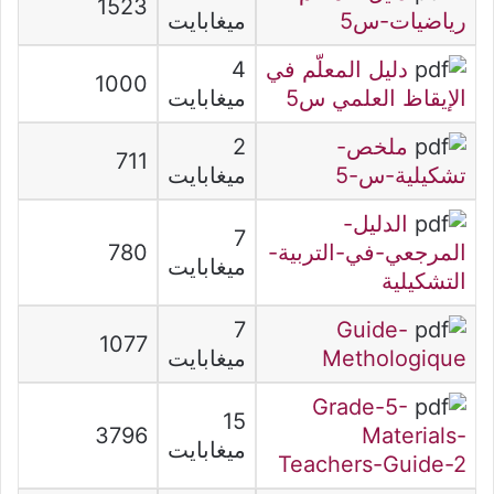
1523
رياضيات-س5
ميغابايت
دليل المعلّم في
4
1000
الإيقاظ العلمي س5
ميغابايت
ملخص-
2
711
تشكيلية-س-5
ميغابايت
الدليل-
7
المرجعي-في-التربية-
780
ميغابايت
التشكيلية
7
Guide-
1077
Methologique
ميغابايت
Grade-5-
15
3796
Materials-
ميغابايت
Teachers-Guide-2