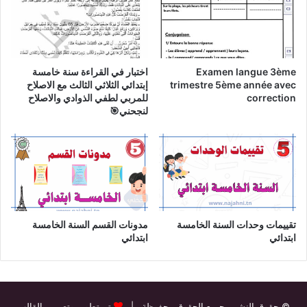
Examen langue 3ème
اختبار في القراءة سنة خامسة
trimestre 5ème année avec
إبتدائي الثلاثي الثالث مع الاصلاح
correction
للمربي لطفي الذوادي والاصلاح
لنجحني🎯
تقييمات وحدات السنة الخامسة
مدونات القسم السنة الخامسة
ابتدائي
ابتدائي
© حقوق النشر
، جميع الحقوق محفوظة |
تم تطوير وتصميم القالب