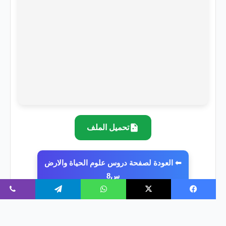
تحميل الملف
⬅ العودة لصفحة دروس علوم الحياة والارض
س8
فيسبوك
‫X
واتساب
تيلقرام
ڤايبر
علوم الحياة والأرض سنة 8