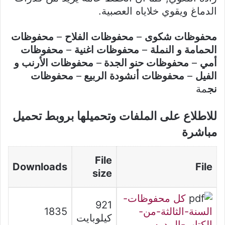
الدماغ ويقوي خلاياه العصبية.
محفوظات شكوى
–
محفوظات الفلاح
–
محفوظات
الحمامة و النملة
–
محفوظات اغنية
–
محفوظات
أمي
–
محفوظات حنو الجدة
–
محفوظات الأرنب و
الفيل
–
محفوظات أنشودة الربيع
–
محفوظات
نج
مة
للاطلاع على الملفات وتحميلها بروبط تحميل
مباشرة
File
Downloads
File
size
كل محفوظات-
921
السنة-الثالثة-من-
1835
كيلوبايت
الكتاب-المدرسي