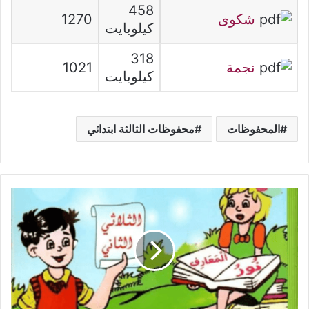
458
شكوى
1270
كيلوبايت
318
نجمة
1021
كيلوبايت
المحفوظات
محفوظات الثالثة ابتدائي
امتحانات
نور
المعارف
السنة
الرابعة
الثلاثي
الثاني