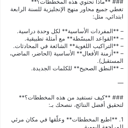
### **ماذا تحتوي هذه المخططات؟**
تغطي جميع محاور منهج الإنجليزية للسنة الرابعة
ابتدائي، مثل:
– **المفردات الأساسية** لكل وحدة دراسية.
– **القواعد المبسّطة** مع أمثلة تطبيقية.
– **التراكيب اللغوية** الشائعة في المحادثات.
– **أزمنة الأفعال** الأساسية (الحاضر، الماضي،
المستقبل).
– **النطق الصحيح** للكلمات الجديدة.
—
### **كيف تستفيد من هذه المخططات؟**
لتحقيق أفضل النتائج، ننصحك بـ:
1. **اطبع المخططات** وعلّقها في مكان مرئي
للمراجعة اليومية.