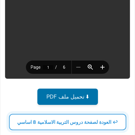
⬇️ تحميل ملف PDF
↩️ العودة لصفحة دروس التربية الاسلامية 8 اساسي