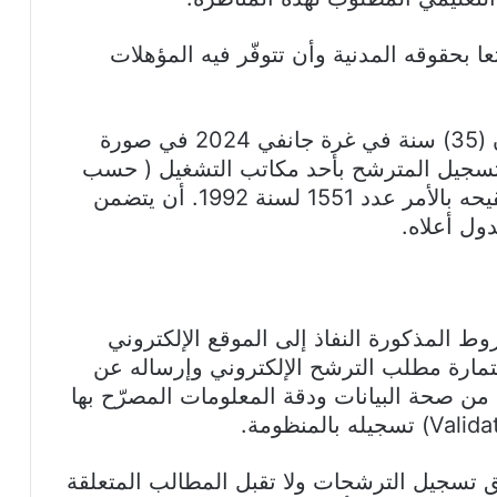
 بحقوقه المدنية وأن تتوفّر فيه المؤهلات
أن لا يتجاوز سن المترشح خمسة وثلاثون (35) سنة في غرة جانفي 2024 في صورة
 تسجيل المترشح بأحد مكاتب التشغيل ( حسب
الأمر عدد 1229 لسنة 1982 والذي تم تنقيحه بالأمر عدد 1551 لسنة 1992. أن يتضمن
ول أعلاه.
ط المذكورة النفاذ إلى الموقع الإلكتروني
و تعمير إستمارة مطلب الترشح الإلكتروني وإرساله عن
من صحة البيانات ودقة المعلومات المصرّح بها
لق تسجيل الترشحات ولا تقبل المطالب المتعلقة