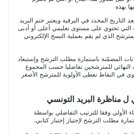
ا بهذه
رد بعد التاريخ المحدد في البرقية ويعتبر ختم البريد
داع. 7 ترفض الملفات التي تحتوي على مستوى تعليمي أعلى أو أدنى
 8. لا يتم دعوة المترشح الذي لم يقم بعملية النسخ الإلكتروني
يانات المضمّنة باستمارة مطلب الترشح وإستبعاد
ب النهائي للمترشحين تفاضليا حسب المجموع
 في النقاط تعطى الأولوية للمترشح الأصغر
ابي ل مناظرة البريد التونسي
اء الأولي وفقا للترتيب التفاضلي بواسطة
مارة مطلب الترشح لإجتياز إختبار كتابي.