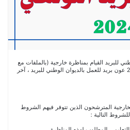
ني للبريد القيام بمناظرة خارجية (بالملفات مع
إختبار كتابي وإختبار شفاهي) لإنتداب 294 عون بريد للعمل بالديوان الوطني للبريد ، آخر
خارجية المترشحون الذين تتوفر فيهم الشروط
لشروط التالية :
تعليمي المطلوب لهذه المناظرة.