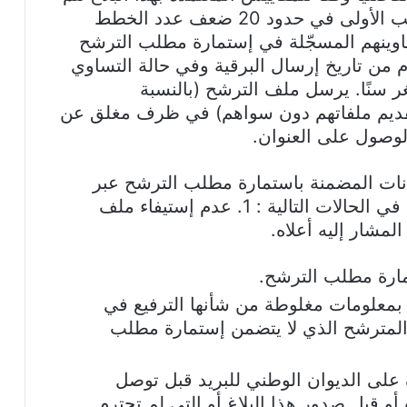
دعوة المترشحين المتحصلين على المراتب الأولى في حدود 20 ضعف عدد الخطط
اوينهم المسجّلة في إستمارة مطلب الترشح
م ملفات ترشحهم في غضون 10 أيام من تاريخ إرسال البرقية وفي حالة التساوي
ر سنًا. يرسل ملف الترشح (بالنسبة
لتقديم ملفاتهم دون سواهم) في ظرف مغلق عن
لوصول على العنوان.
يانات المضمنة باستمارة مطلب الترشح عبر
ويقع إقصاء الترشحات في الحالات التالية : 1. عدم إستيفاء ملف
لمشار إليه أعلاه.
ارة مطلب الترشح.
بمعلومات مغلوطة من شأنها الترفيع في
. يرفض ملف المترشح الذي لا يتضمن إستمارة مطلب
دة على الديوان الوطني للبريد قبل توصل
أو قبل صدور هذا البلاغ أو التي لم تحترم