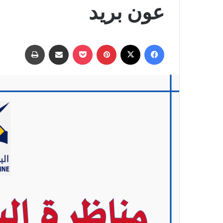
عون بريد
فيسبوك
‫X
بينتيريست
‫Pocket
مشاركة عبر البريد
طباعة