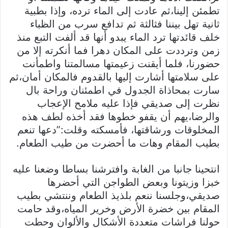
تطمئن إلينا،ثم عادت إلى الماء ترده، وإذا بطبية
ثانية تهل بيننا فثالثة ثم تدافع سرب من الظباء
خلف قائدتها ترد الماء يبدو أنها قد ألفت التبع منذ
زمن وترددت على المكان دهرا فما أنكرته إلا من
حضورنا، فلما أيقنت زعيمتها مسالمتنا واطمأنت
على سلامتها أشارت إليها بالقدوم فالمكان أمان،ثم
سارت بمحاذاة الجدول في اطمئنان وراحة بال
نظرت إلى صديقي فإذا عليه ملامح الإعجاب
والرضا،يهم أن يقفو خطوها فقد أخذه لطف هذه
المخلوقات ورشاقتها، فأمسكته وقلت:”دعها تنعم
بطيب المقام وهات ما أحضرت من طيب الطعام.
انتحينا جانبا من الغابة وافترشنا بساطا وضعنا عليه
خبزا وزيتونا وبعض الطواجن التي أحضرها
صديقي،وجلسنا ننعم بلذيذ الطعام وننتشي بطيب
المقام بين خضرة الأرض وخرير المياه،وقد حامت
حولنا فراشات متعددة الأشكال والألوان وحطت