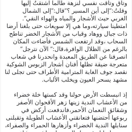
وتاق وتاقت نفسي لنزهة طالما اشتقتُ إليها
وقلتُ:”إلى أين المسير ؟”قال:”إلى الشمال
الغربي حيث الأشجار والمياه والهواء النقي”.
امتطينا سيارته،وما هي إلا سويعات حتى بلغنا أرضا
ذات جبال ووهاد وقباب من الأشجار الخضر تناطح
السحاب ،وقد ارتفعت الشمس فأضاءت المكان
بالرغم من الظلال الوافرة،قال:” الآن نترجل”
انصرفنا عن الطريق المعبدة وانحدرنا في شعاب
متعرجة ضيقة تظلها أفنان أشجار الزبوس الشوكية
نقصد جوف الغابة المترامية الأطراف حتى تجلى لنا
مشهد يسحر العيون ويخلب الألباب.
إذ انبسطت الأرض حولنا وقد كستها خلة خضراء
من الأعشاب الندية زينها زهر الأقحوان الأصفر
وشقائق النعمان الأحمر،فاندفعت أركض في
ربوعها أحتضنها فتعانقني الأعشاب الطويلة وتقبلنى
سنابلها الندية الخضراء وأزهارها الحمراء والصفراء،