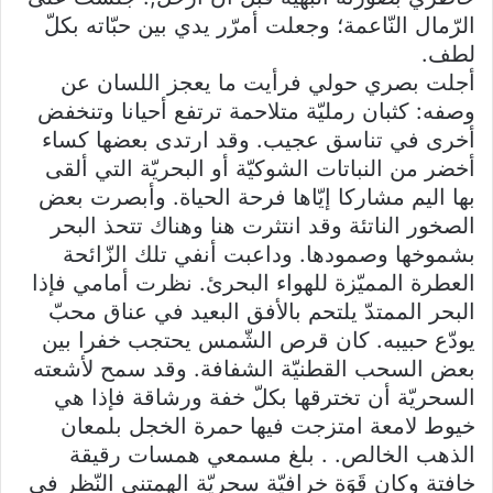
الرّمال النّاعمة؛ وجعلت أمرّر يدي بين حبّاته بكلّ
لطف.
أجلت بصري حولي فرأيت ما يعجز اللسان عن
وصفه: كثبان رمليّة متلاحمة ترتفع أحيانا وتنخفض
أخرى في تناسق عجيب. وقد ارتدى بعضها كساء
أخضر من النباتات الشوكيّة أو البحريّة التي ألقى
بها اليم مشاركا إيّاها فرحة الحياة. وأبصرت بعض
الصخور الناتئة وقد انتثرت هنا وهناك تتحذ البحر
بشموخها وصمودها. وداعبت أنفي تلك الزّائحة
العطرة المميّزة للهواء البحرئ. نظرت أمامي فإذا
البحر الممتدّ يلتحم بالأفق البعيد في عناق محبّ
يودّع حبيبه. كان قرص الشّمس يحتجب خفرا بين
بعض السحب القطنيّة الشفافة. وقد سمح لأشعته
السحريّة أن تخترقها بكلّ خفة ورشاقة فإذا هي
خيوط لامعة امتزجت فيها حمرة الخجل بلمعان
الذهب الخالص. . بلغ مسمعي همسات رقيقة
خافتة وكان قَوَة خرافيّة سحريّة الهمتني النّظر في