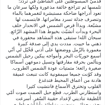
قدميّ المبسوطتين على الشاطئ في تردّد؛
تلمسها ثم تتراجع خائفة مذعورة ولكها سرعان ما
تعود أدراجها ضاحكة مستبشرة لتغمرهما بالماء
وتنصرف جذلة تسرد مغامراتها. فابتسمت لها
مشبّعة. وبداأ قرص الشمس في الانحدار خلف
البحرء وبدأت أتشبّث بخيوط هذا المشهد الزّائع.
سبحان الله! ستبقى هذه المشاهد محفورة في
ذهني ما حييت. مددت يدي إلى صدفة كبيرة
مغمورة بالزّمل ووضعتها على أذني فَخْيّل لي أنّي
أسمع حوريّات البحر وأمواجه يبكين رحيل الشمس
ويتألمن بحرقة مفارقتها وتسيل دموعهن أسماكا
صغيرة رائعة؛ متمتيات عودة الشمس الطروب.
وقد كوّنت جميعا سيمفونية كانت تنبعث عميقة
هادنة من أعماق المحيط فتدغدغ
القلوب وتخترق الأسماع فانتشيت كثيرا
واستطارني الطرب. قطع حبل الصمت صوت أمّي
اللطيفة تناديني لإعداد حقيبة السّفر. أسرعت
بجذب حذائي ونهضت متباطئة وأنا أشع ناظري