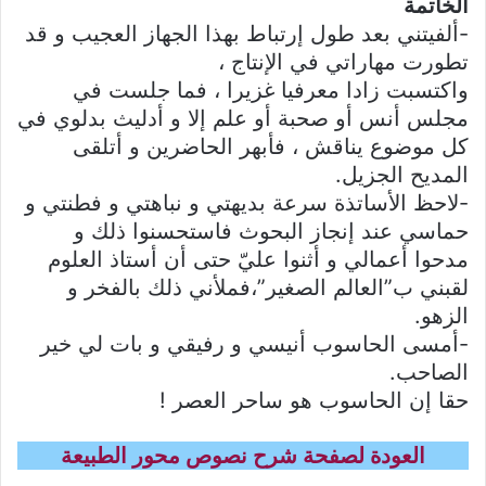
الخاتمة
-ألفيتني بعد طول إرتباط بهذا الجهاز العجيب و قد
تطورت مهاراتي في الإنتاج ،
واكتسبت زادا معرفيا غزيرا ، فما جلست في
مجلس أنس أو صحبة أو علم إلا و أدليث بدلوي في
كل موضوع يناقش ، فأبهر الحاضرين و أتلقى
المديح الجزيل.
-لاحظ الأساتذة سرعة بديهتي و نباهتي و فطنتي و
حماسي عند إنجاز البحوث فاستحسنوا ذلك و
مدحوا أعمالي و أثنوا عليّ حتى أن أستاذ العلوم
لقبني ب”العالم الصغير”،فملأني ذلك بالفخر و
الزهو.
-أمسى الحاسوب أنيسي و رفيقي و بات لي خير
الصاحب.
حقا إن الحاسوب هو ساحر العصر !
العودة لصفحة شرح نصوص محور الطبيعة