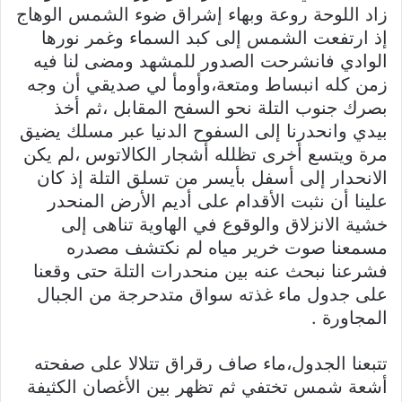
زاد اللوحة روعة وبهاء إشراق ضوء الشمس الوهاج
إذ ارتفعت الشمس إلى كبد السماء وغمر نورها
الوادي فانشرحت الصدور للمشهد ومضى لنا فيه
زمن كله انبساط ومتعة،وأومأ لي صديقي أن وجه
بصرك جنوب التلة نحو السفح المقابل ،ثم أخذ
بيدي وانحدرنا إلى السفوح الدنيا عبر مسلك يضيق
مرة ويتسع أخرى تظلله أشجار الكالاتوس ،لم يكن
الانحدار إلى أسفل بأيسر من تسلق التلة إذ كان
علينا أن نثبت الأقدام على أديم الأرض المنحدر
خشية الانزلاق والوقوع في الهاوية تناهى إلى
مسمعنا صوت خرير مياه لم نكتشف مصدره
فشرعنا نبحث عنه بين منحدرات التلة حتى وقعنا
على جدول ماء غذته سواق متدحرجة من الجبال
المجاورة .
تتبعنا الجدول،ماء صاف رقراق تتلالا على صفحته
أشعة شمس تختفي ثم تظهر بين الأغصان الكثيفة