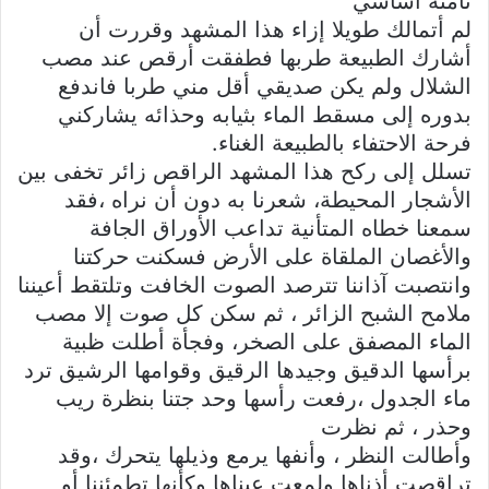
ثامنة أساسي
لم أتمالك طويلا إزاء هذا المشهد وقررت أن
أشارك الطبيعة طربها فطفقت أرقص عند مصب
الشلال ولم يكن صديقي أقل مني طربا فاندفع
بدوره إلى مسقط الماء بثيابه وحذائه يشاركني
فرحة الاحتفاء بالطبيعة الغناء.
تسلل إلى ركح هذا المشهد الراقص زائر تخفى بين
الأشجار المحيطة، شعرنا به دون أن نراه ،فقد
سمعنا خطاه المتأنية تداعب الأوراق الجافة
والأغصان الملقاة على الأرض فسكنت حركتنا
وانتصبت آذاننا تترصد الصوت الخافت وتلتقط أعيننا
ملامح الشبح الزائر ، ثم سكن كل صوت إلا مصب
الماء المصفق على الصخر، وفجأة أطلت ظبية
برأسها الدقيق وجيدها الرقيق وقوامها الرشيق ترد
ماء الجدول ،رفعت رأسها وحد جتنا بنظرة ريب
وحذر ، ثم نظرت
وأطالت النظر ، وأنفها يرمع وذيلها يتحرك ،وقد
تراقصت أذناها ولمعت عيناها وكأنها تطمئننا أو