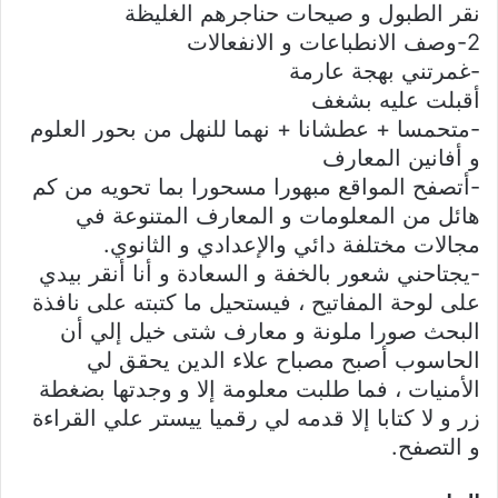
نقر الطبول و صيحات حناجرهم الغليظة
2-وصف الانطباعات و الانفعالات
-غمرتني بهجة عارمة
أقبلت عليه بشغف
-متحمسا + عطشانا + نهما للنهل من بحور العلوم
و أفانين المعارف
-أتصفح المواقع مبهورا مسحورا بما تحويه من كم
هائل من المعلومات و المعارف المتنوعة في
مجالات مختلفة دائي والإعدادي و الثانوي.
-يجتاحني شعور بالخفة و السعادة و أنا أنقر بيدي
على لوحة المفاتيح ، فيستحيل ما كتبته على نافذة
البحث صورا ملونة و معارف شتی خيل إلي أن
الحاسوب أصبح مصباح علاء الدين يحقق لي
الأمنيات ، فما طلبت معلومة إلا و وجدتها بضغطة
زر و لا كتابا إلا قدمه لي رقميا ييستر علي القراءة
و التصفح.