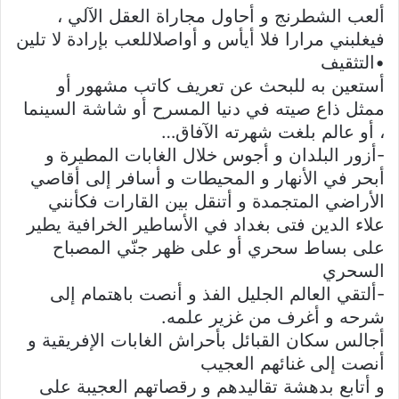
ألعب الشطرنج و أحاول مجاراة العقل الآلي ،
فيغلبني مرارا فلا أيأس و أواصلاللعب بإرادة لا تلين
•التثقيف
أستعين به للبحث عن تعريف كاتب مشهور أو
ممثل ذاع صيته في دنيا المسرح أو شاشة السينما
، أو عالم بلغت شهرته الآفاق…
-أزور البلدان و أجوس خلال الغابات المطيرة و
أبحر في الأنهار و المحيطات و أسافر إلى أقاصي
الأراضي المتجمدة و أتنقل بين القارات فكأنني
علاء الدين فتى بغداد في الأساطير الخرافية يطير
على بساط سحري أو على ظهر جنّي المصباح
السحري
-ألتقي العالم الجليل الفذ و أنصت باهتمام إلى
شرحه و أغرف من غزير علمه.
أجالس سكان القبائل بأحراش الغابات الإفريقية و
أنصت إلى غنائهم العجيب
و أتابع بدهشة تقاليدهم و رقصاتهم العجيبة على