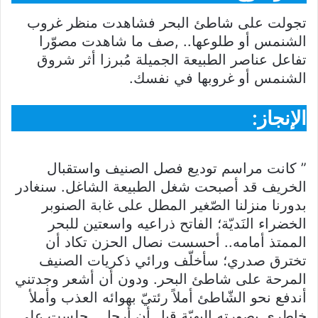
تجولت على شاطئ البحر فشاهدت منظر غروب
الشنمس أو طلوعها.. ,صف ما شاهدت مصوّرا
تفاعل عناصر الطبيعة الجميلة مُبرزا أثر شروق
الشنمس أو غروبها في نفسك.
الإنجاز:
” كانت مراسم توديع فصل الصنيف واستقبال
الخريف قد أصبحت شغل الطبيعة الشاغل. سنغادر
بدورنا منزلنا الصّغير المطل على غابة الصنوبر
الخضراء النَديّة؛ الفاتح ذراعيه واسعتين للبحر
الممتذ أمامه.. أحسست نصال الحزن تكاد أن
تخترق صدري؛ سأخلّف ورائي ذكريات الصنيف
المرحة على شاطئ البحر. ودون أن أشعر وجدتني
أندفع نحو الشّاطئ أملاً رئتيّ بهوائه العذب وأملأ
خاطري بصورته البهيّة قبل أن أرحل,. جلست على