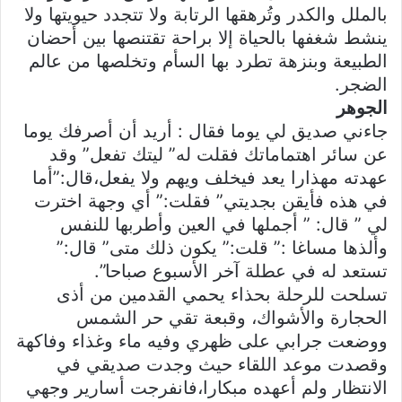
بالملل والكدر وتُرهقها الرتابة ولا تتجدد حيويتها ولا
ينشط شغفها بالحياة إلا براحة تقتنصها بين أحضان
الطبيعة وبنزهة تطرد بها السأم وتخلصها من عالم
الضجر.
الجوهر
جاءني صديق لي يوما فقال : أريد أن أصرفك يوما
عن سائر اهتماماتك فقلت له” ليتك تفعل” وقد
عهدته مهذارا يعد فيخلف ويهم ولا يفعل،قال:”أما
في هذه فأيقن بجديتي” فقلت:” أي وجهة اخترت
لي ” قال: ” أجملها في العين وأطربها للنفس
وألذها مساغا :” قلت:” يكون ذلك متى” قال:”
تستعد له في عطلة آخر الأسبوع صباحا”.
تسلحت للرحلة بحذاء يحمي القدمين من أذى
الحجارة والأشواك، وقبعة تقي حر الشمس
ووضعت جرابي على ظهري وفيه ماء وغذاء وفاكهة
وقصدت موعد اللقاء حيث وجدت صديقي في
الانتظار ولم أعهده مبكارا،فانفرجت أسارير وجهي