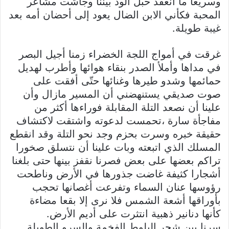
وسريعا ما انعقد حبل الود بيننا وجاشت مشاعر
المحبة فكأني الابن الضال يعود إلى أحضان أمه بعد
غيبة طويلة.
غرقت في أمواج اللجة الخضراء زمنا أجيل البصر
في مداها وأملأ الصدر بنقاء هوائها وأطرب لهديل
حمائمها وشدو طيرها وغنائها حتّى أفقت على
صوت صديقي يستنهضني أن المسير مازال وأن
علينا أن نصعد التلة المقابلة فوراءها أكثر من
مفاجأة سارة ،تحمست لدعوته واشتقت لاكتشاف
حقيقة خبره وسرت بحزم وجد نحو التلة وقد انقطع
المسلك الذي اتبعته وبات علينا أن نتسلق صخورا
تراكم بعضها على بعض فصرنا نقفز بينها حتى بلغنا
أشجارا كثيفة غاضت جذورها في الأرض وناطحت
رؤوسها عنان السماء وتفرعت أغصانها تحجب
بأوراقها أشعة الشمس فلا نرى إلا بقعا مضاءة
كأنها دنانير ذهبية انتثرت على أديم الأرض.
سرنا بين شجر البلوط الفخمة والسرو الطويلة