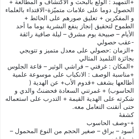
+التمهيد : الولع بالبحث و الاكتشاف و المطالعة +
الحصول دوما على علامات متميّزة-الاقتداء بالعلماء
و المفكرين + تعليق صورهم على الحائط +
الطموح لتحقيق إنجاز ينفع البشرية يوما ما أحد
الأيام – صبيحة يوم مشرق – ليلة صافية رائقة
-عقب حصولي
+الزمان :حصولي على معدل متميز و تتويجي
بجائزة التلميذ المثالي
+المكان : غرفتي – فراشي الوثير – قاعة الجلوس
+مناسبة الوصف : الانكباب على موسوعة علمية
أطالعها بشغف +قدوم الأب+ عن الهدية (
الحاسوب) + غمرتني السعادة فحضنتُ والدي و
شكرته على الهدية القيمة + التدرب على استعماله
حتى أتقنت التعامل معه.
کشفهٔ
+-وصف الحاسوب
أسود – براق – صغير الحجم من النوع المحمول –
ذو شاشه