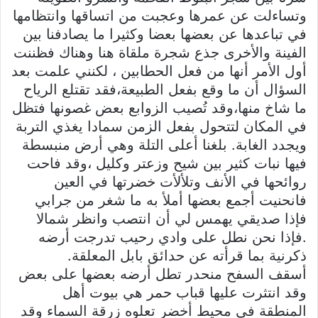
وتساءلت عن عمرها وعجبت من اتساقها وانتظامها
في تباعدها عن بعضها بعضا وكثيرا ما يصادفنا بين
الفينة والأخرى جذع شجرة ملقاة هنا وهناك فظننت
أول الأمر أنها من فعل الحطابين ، لكنني علمت بعد
السؤال أن ما وقع بفعل الطبيعة،فقد تقتلع الرياح
ما شاخ منها،وقد تُصيب الزوابع بعض غصونها فتظل
في المكان لتتحول بفعل الزمن سمادا يغذي التربة
ويجدد الغابة. بلغنا أعلى التلة وهي أرض منبسطة
فيها نبات كثير بين شيح وزعتر وكليل ،وقد فاحت
روائحها في الأنف وتلألأت خضرتها في العين
فانحنيت أجمع بعضها أملأ به ما شغر من جرابي
فإذا صديقي يهمس لي أن انتصب وانظر شمالا
.فإذا نحن نطل على وادي رحيب تدرجت أرضه
ذكرنية بما قرأته عن حدائق بابل المعلقة.
أسقف السفح منحدر تطل أرضه بعضها على بعض
وقد انتثرت عليها قباب حمر هي بيوت أهل
المنطقة في محيط أخضر تعلوه زرقة السماء وقد