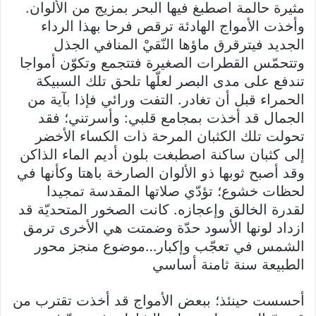
مثيرة حالمة اصطبغ فيها البحر بمزيج من الألوان.
وأخذت الأمواج الهادئة ترقص فرحا بهذا الرداء
الجديد فيترقرق ماؤها النّقيْ المنافي الجذل
وتتحمّس القطرات الصغيرة فتتجمع وتكوّن أمواجا
تندفع على مدى البصر لعلّها تلحق تلك السبيكة
الحمراء قبل أن تغادر. التفت ورائي فإذا بآية من
الجمال قد أخذت بمجامع قلبي: وأسرتني؛ فقد
تحولت تلك الكثبان المرحة ذات الكساء الأخضر
إلى كثبان ساكنة اصطبغت بلون أديم الماء الذاكن
وقد أصبح ثوبها ذو الألوان الصارخة باهتا وكأنها في
لحظات خشوع؛ تؤدّي صلاتها المقدسة تمجيدا
لقدرة الخالق وإعجازه. كانت الصخور المتحديّة قد
ازداد لونها الأسود حدّة وضمتت هي الأخرى ترمق
الشمس في تعجّب وإكبار…موضوع منجز محور
الطبيعة سنة ثامنة أساسي
أحسست حينئذ؛ ببعض الأمواج قد أخذت تقترب من