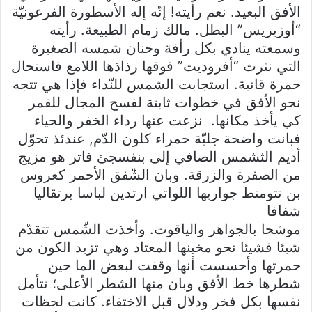
الأفق البعيد. نعم رأيته! إنّه إله الأسطورة الفرعونيّة
“أوزيريس” البطل. مالك زمام الطبيعة. رأيته
وسمعته ينادي بكل رأفة وحنان شمسه الصغيرة
التي نثرت “أفروديت” فوقها رذاذها اللامع فاستحال
حمرة قانية. استجابت الشمس للنّداء فإذا هي تتجه
نحو الأفق في خطوات ثابتة لفسح المجال للقمر
كي يأخذ مكانها. ‏ نزعت عنها رداء الخفر والحياء
فبانت واضحة جليّة حمراء كلون الدّم, عندئذ تحوّل
أديم الثشمس الصافي إلى بنفسجئ فاتر هو مزيج
من الصفرة والزرقة. وبان الشّفق الأحمر كعروس
بن تتومتط جواريها اللواتي ارتدين لباسا برتقاليا
شفافا
موشحا بالجواهر والياقوت. وأخذت الشّمس تتقدّم
شيئا فشيئا نحو مخبنها المعتاد وهي تزيد الكون من
حمرتها وأحسست أنها وقفت لبعض الما حين
شطرها خط الأفق وبان منها الشطر الأعلى؛ تتأمل
نفسها بكل فخر ودلال قبل الاختفاء. كانت لحظات