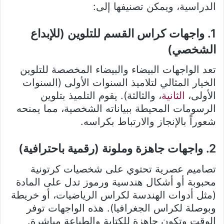
الدراسية، ويمكن تصنيفها إلى:
1. واجهات كراس القسم للتلوين (للإبداع
الشخصي)
تعد الواجهات البيضاء والبيضاء المخصصة للتلوين
الخيار المثالي لتلاميذ السنوات الأولى (السنوات
الأولى،
الثانية
، والثالثة). يقوم التلميذ بتلوين
الرسومات المحيطة ببياناته الشخصية، مما يمنحه
شعوراً بالإنجاز والارتباط بكراسه.
2. واجهات جاهزة وملونة (رقمية باحترافية)
تصاميم عصرية تحتوي على شخصيات كرتونية
محبوبة أو أشكال هندسية ورموز تدل على المادة
(مثل أدوات الهندسة لكراس الرياضيات، أو خريطة
وبوصلة لكراس الجغرافيا). هذه الواجهات توفر
الوقت وتكون جاهزة للكتابة والطباعة مباشرة.