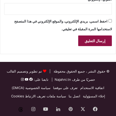
احفظ اسمي، بريدي الإلكتروني، والموقع الإلكتروني في هذا المتصفح
لاستخدامها المرة المقبلة في تعليقي.
© حقوق النشر
، جميع الحقوق محفوظة |
تم تطوير وتصميم القالب
حصريًا من طرف
Najahni.tn
| تابعنا على:
اتفاقية الاستخدام
تعرف على موقعنا
سياسة الخصوصية (DMCA)
إخلاء المسؤولية
اتصل بنا
سياسة ملفات تعريف الارتباط Cookies
فيسبوك
‫X
بينتيريست
لينكدإن
‫YouTube
انستقرام
threads