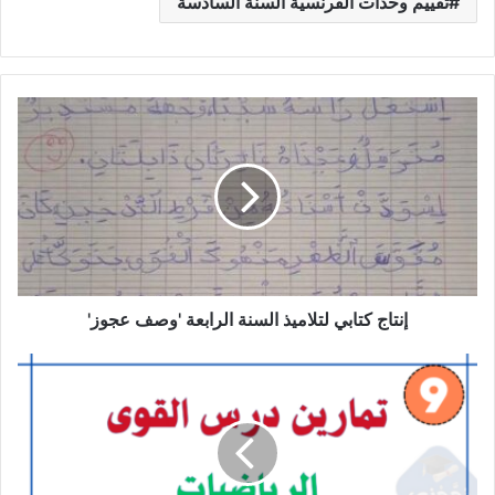
تقييم وحدات الفرنسية السنة السادسة
إنتاج
كتابي
لتلاميذ
السنة
الرابعة
'وصف
عجوز'
إنتاج كتابي لتلاميذ السنة الرابعة 'وصف عجوز'
درس
القوى
في
مجموعة
الأعداد
الحقيقية