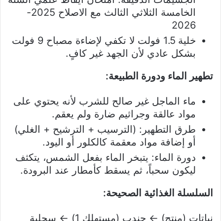
الخامسة الثلاثي الثالث مع الاصلاح 2025-
2026
خلية 1.5 فولت لا تكفي لإضاءة مصباح 9 فولت
بشكل عادي لأن الجهد غير كافٍ.
تطهير الماء ودورة الطبيعة:
ماء الماجل غير صالح للشرب لأنه يحتوي على
مواد عالقة وجراثيم ضارة ولم يعقم.
طرق التطهير: (الترسيب + الترشيح + الغلي)
أو إضافة مواد معقمة كالكلور أو اليود.
دورة الماء: يتبخر الماء بفعل الشمس، يتكثف
ليكون سحباً، ثم يسقط كأمطار عند البرودة.
السلسلة الغذائية الصحيحة:
نباتات (منتج) ← جندب (مستهلك 1) ← سحلية