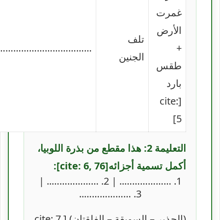
غمرت
الأرض
تلف
……………………………..
+
الجنين
طقس
بارد
[cite:
5]
التعليمة 2: هذا مقطع من بذرة اللوبيا،
أكمل تسمية أجزائه[cite: 6, 76]:
1. ……………….. | 2. ……………….. |
3. ………………..
(الجذير – السويقة – الفلقتان) [cite: 7,