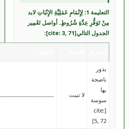
التعليمة 1: لِإِتْمَامِ عَمَلِيَّةِ الإِنْبَاتِ لابد
مِنْ تَوَفُّرِ عِدَّةِ شُرُوطٍ. أواصل تَعْمِير
الجدول التالي[cite: 3, 71]:
التجربة
النتيجة
التحليل
بذور
ناضجة
بها
لا تنبت
……………………………..
سوسة
[cite:
5, 72]