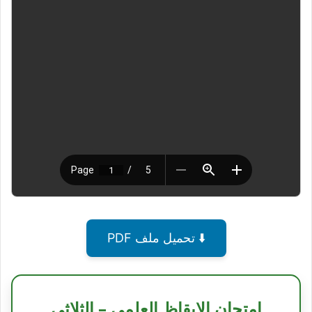
⬇️ تحميل ملف PDF
امتحان الإيقاظ العلمي – الثلاثي