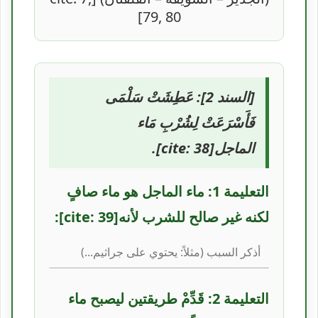
79, 80]
[السند 2]: عَطِشَتْ سَلْمَى
فَأَسْرَعَتْ لِشُرْبِ مَاء
الماجل[cite: 38].
التعليمة 1: ماء الماجل هو ماء صافٍ
لكنه غير صالح للشرب لأنه[cite: 39]:
التعليمة 2: قَدِّمْ طريقتين ليصبح ماء