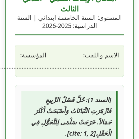
الثالث
المستوى: السنة الخامسة ابتدائي | السنة
الدراسية: 2025-2026
الاسم واللقب:
المؤسسة:
………………………..
……………………………………..
[السند 1]: حُلَّ فَصْلُ الرَّبِيعِ
فَازْهَرَتِ النَّبَاتَاتُ وَأَصْبَحَتْ أَكْثَرَ
جَمَالاً. خَرَجَتْ سَلْمَى لِلتَّجَوُّلِ فِي
الْحَقْلِ[cite: 1, 2].