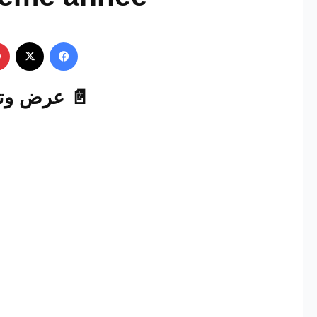
فيسبوك
‫X
📄 عرض وتحم