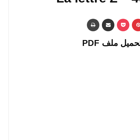
بينتيريست
‫Pocket
مشاركة عبر البريد
طباعة
يل ملف PDF