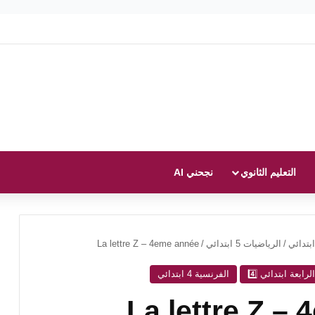
التعليم الثانوي
نجحني AI
بتدائي
/
الرياضيات 5 ابتدائي
/
La lettre Z – 4eme année
رابعة ابتدائي 4️⃣
الفرنسية 4 ابتدائي
La lettre Z –