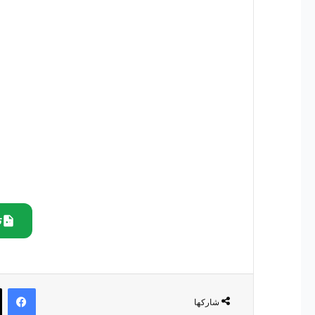
ت
في
شاركها