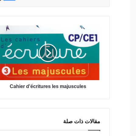
Cahier
d'écritures
les
majuscules
Cahier d'écritures les majuscules
مقالات ذات صلة