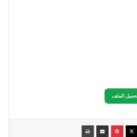
حميل الملف
سبوك
‫X
بينتيريست
مشاركة عبر البريد
طباعة