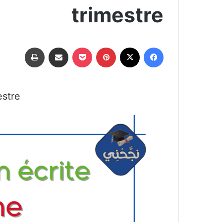
trimestre
فيسبوك
‫X
بينتيريست
‫Pocket
مشاركة عبر البريد
طباعة
estre