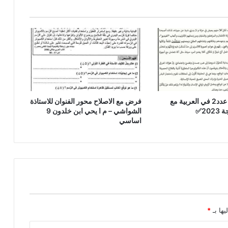
الاختبار الجامع عدد2 في العربية مع
فرض مع الاصلاح محور الفنوان للاستاذة
20✅
الشواشي – م ا يحي ابن خلدون 9
اساسي
يها بـ
*