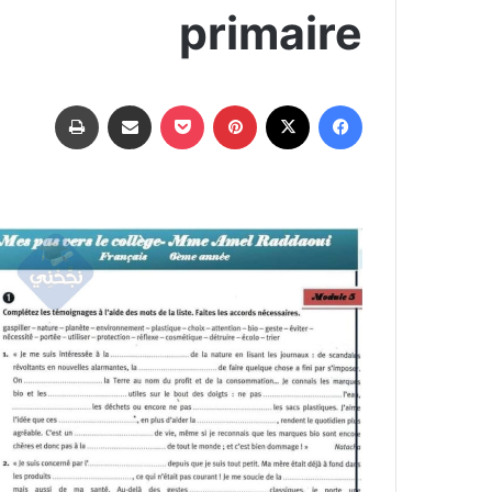
primaire
فيسبوك
‫X
بينتيريست
‫Pocket
مشاركة عبر البريد
طباعة