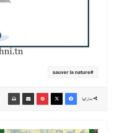
sauver la nature
فيسبوك
‫X
بينتيريست
مشاركة عبر البريد
طباعة
شاركها
شرح