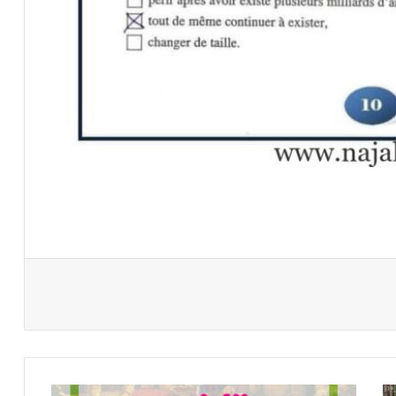
تلخيص