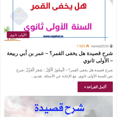
الأولى ثانوي
1٬693
hamed2020
شرح قصيدة هل يخفى القمر؟ – عمر بن أبي ربيعة
– الأولى ثانوي
شرح قصيدة هل يخفى القمر؟ – اَلْمِحْوَرُ اَلْأَوَّلُ : شَعَرَ اَلْغَزْلُ .شرح
نص للسنة الأولى ثانوي. مع الإجابة عن الأسئلة. تقديم…
أكمل القراءة »