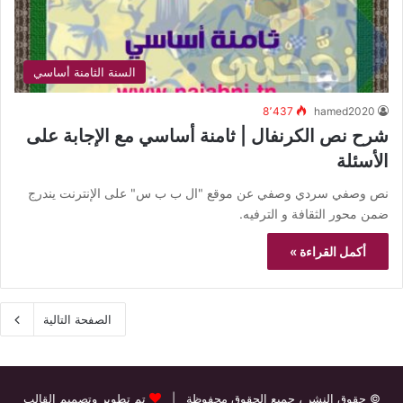
السنة الثامنة أساسي
8٬437
hamed2020
شرح نص الكرنفال | ثامنة أساسي مع الإجابة على
الأسئلة
نص وصفي سردي وصفي عن موقع "ال ب ب س" على الإنترنت يندرج
ضمن محور الثقافة و الترفيه.
أكمل القراءة »
الصفحة التالية
© حقوق النشر
، جميع الحقوق محفوظة |
تم تطوير وتصميم القالب