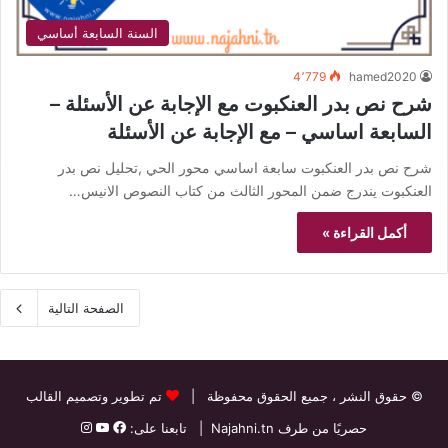
السنة السابعة أساسي
4٬779
hamed2020
شرح نص بدر العنكبوت مع الإجابة عن الأسئلة –
السابعة اساسي – مع الإجابة عن الأسئلة
شرح نص بدر العنكبوت سابعة اساسي محور الحي ,تحليل نص بدر
العنكبوت يندرج ضمن المحور الثالث من كتاب النصوص الانيس…
أكمل القراءة »
الصفحة التالية
© حقوق النشر
، جميع الحقوق محفوظة |
تم تطوير وتصميم القالب
حصريًا من طرف
Najahni.tn
| تابعنا على: