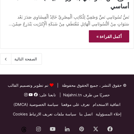
أساسي
نَصُّ تُسُونَامِي نَصٍّ وَصْفِيٍّ لِلْكَاتِبِ اَلْمِصْرِيِّ خَالِدْ اَلْفِيشَاوِي صَدَرَ بَعْد
سَنَوَاتٍ مِنْ اَلتُّسُونَامِي اَلْهَائِلِ مُقْتَطَفٍ مِنْ شَبَكَةِ اَلْإِنْتَرْنِت يَنْدَرِجُ ضِمْنَ…
أكمل القراءة »
الصفحة التالية
© حقوق النشر
، جميع الحقوق محفوظة |
تم تطوير وتصميم القالب
حصريًا من طرف
Najahni.tn
| تابعنا على:
اتفاقية الاستخدام
تعرف على موقعنا
سياسة الخصوصية (DMCA)
إخلاء المسؤولية
اتصل بنا
سياسة ملفات تعريف الارتباط Cookies
فيسبوك
‫X
بينتيريست
لينكدإن
‫YouTube
انستقرام
threads