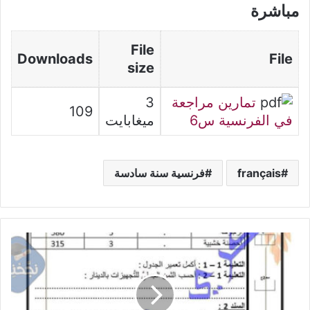
مباشرة
File
Downloads
File
size
تمارين مراجعة
3
109
في الفرنسية س6
ميغابايت
français
فرنسية سنة سادسة
وضعيات
رياضيات
سنة
رابعة
مع