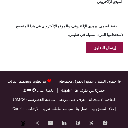
الموقع الإلكتروني
احفظ اسمي، بريدي الإلكتروني، والموقع الإلكتروني في هذا المتصفح
لاستخدامها المرة المقبلة في تعليقي.
© حقوق النشر
، جميع الحقوق محفوظة |
تم تطوير وتصميم القالب
حصريًا من طرف
Najahni.tn
| تابعنا على:
اتفاقية الاستخدام
تعرف على موقعنا
سياسة الخصوصية (DMCA)
إخلاء المسؤولية
اتصل بنا
سياسة ملفات تعريف الارتباط Cookies
فيسبوك
‫X
بينتيريست
لينكدإن
‫YouTube
انستقرام
threads