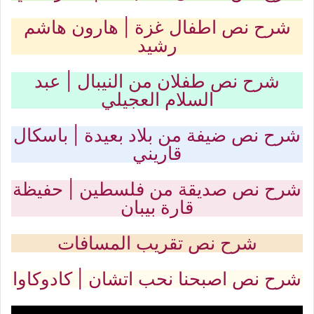
شرح نص اطفال غزة | هارون هاشم
رشيد
شرح نص طفلان من النيبال | عبد
السلام العجيلي
شرح نص ضيفة من بلاد بعيدة | باسكال
قاريني
شرح نص صديقة من فلسطين | حفيظة
قارة بيبان
شرح نص تقريب المسافات
شرح نص اصبحنا نحب اتشان | كادوكاوا