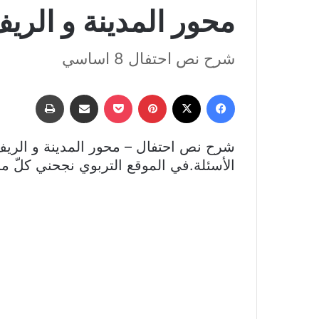
محور المدينة و الري
شرح نص احتفال 8 اساسي
فيسبوك
‫X
بينتيريست
‫Pocket
مشاركة عبر البريد
طباعة
شرح نص احتفال – محور المدينة و الريف 
الأسئلة.في الموقع التربوي نجحني كلّ ما 