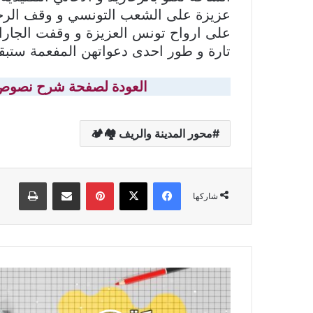
عزيزة على الشعب التونسي و وقف الرجا
على ارواح تونس العزيزة و وقفت الجار
تارة و طور احدى دعواتهن المفعمة ستبق
العودة لصفحة شرح نصوص 
محور المدينة والريف 🏘🏕
فيسبوك
‫X
بينتيريست
مشاركة عبر البريد
طباعة
شاركها
كتيب
الإثراء
في