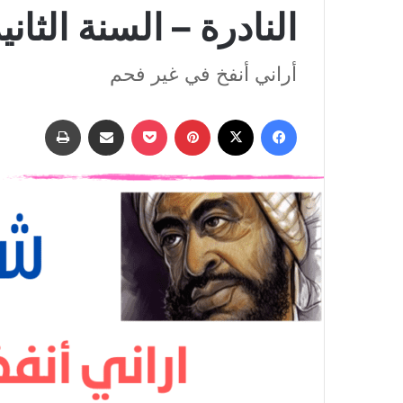
النادرة – السنة الثاني
أراني أنفخ في غير فحم
فيسبوك
‫X
بينتيريست
‫Pocket
مشاركة عبر البريد
طباعة