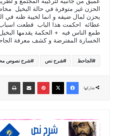
عميق من جانبيه لتركيبه المجتمع و لطري
الحزن غير متوفرة في حالة البخيل مخاط
يحزن لمال ضيفه و انما لخيبة ظنه في ال
عطائه احكمت هذا الباب قطعت اسباب ا
طمع الناس فيه + الحكمة يقدمها البخيل
الخسارة المفترضة و كشف معرفة الجاحظ ب
الجاحظ
شرح نص
شرح نصوص محور 
فيسبوك
‫X
بينتيريست
مشاركة عبر البريد
طباعة
شاركها
شرح
نص
رد