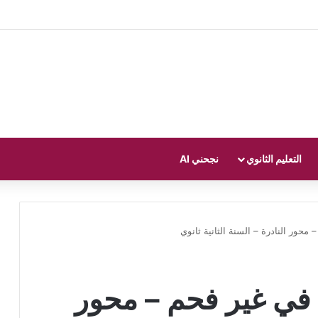
التعليم الثانوي
نجحني AI
حور النادرة – السنة الثانية ثانوي
في غير فحم – محور