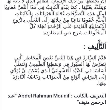
أَنْ يُخَلِّصَهَا مِنْ ذَلِكَ اَلْإِنْسَانِ اَلظَّالِمِ اَلَّذِي لَا يَأْبَهُ لَهَا
وَيَتَلَذَّذُ بِقَتْلِهَا . كَمَا يَبْدُو اَلْكَاتِبُ فِي هَذَا اَلنَّصِّ مُعَادِيًا
لِمِثْلٍ هَذِهِ اَلتَّصَرُّفَاتِ تُجَاهَ اَلْحَيَوَانَاتِ وَالْكَائِنَاتِ
اَلْحَيَّةِ عُمُومًا دَاعِيًا مِنْ خِلَالِهَا إِلَى اَلتَّحَلِّي بِالرُّوحِ
اَلْإِنْسَانِيَّةِ اَلْقَائِمَةِ عَلَى اَلرَّحْمَةِ تُجَاهَ كُلِّ
اَلْمَخْلُوقَاتِ.شرح نص المطاردة
اَلتَّأْلِيفِ :
قَدَّمَ اَلسَّارِدُ فِي هَذَا اَلنَّصِّ بَعْضَ اَلْمَخَاطِرِ اَلَّتِي
تَتَعَرَّضُ لَهَا اَلطُّيُورُ فِي وَسَطِهَا اَلطَّبِيعِيِّ وَتَتَمَثَّلُ
أَسَاسًا فِي اَلصَّيْدِ اَلْعَشْوَائِيِّ اَلَّذِي يُمْكِنُ أَنْ يُؤَدِّيَ
إِلَى اِنْقِرَاضِ أَنْوَاعٍ مِنْ اَلْحَيَوَانَاتِ وَخَاصَّةً اَلنَّادِرَةَ
مِنْهَا.
التعريف بالكاتب : Abdel Rahman Mounif “عبد
الرحمن منيف”