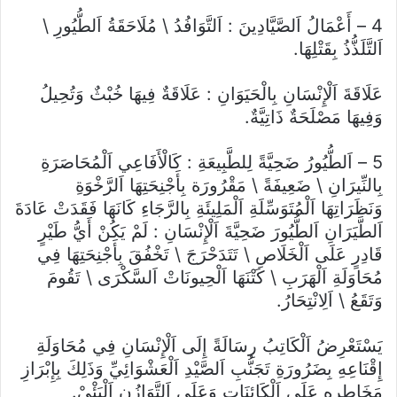
4 – أَعْمَالُ اَلصَّيَّادِينَ : اَلتَّوَافُدُ \ مُلَاحَقَةُ اَلطُّيُورِ \
اَلتَّلَذُّذُ بِقَتْلِهَا.
عَلَاقَةَ اَلْإِنْسَانِ بِالْحَيَوَانِ : عَلَاقَةٌ فِيهَا خُبْثٌ وَتُحِيلُ
وَفِيهَا مَصْلَحَةٌ ذَاتِيَّةٌ.
5 – اَلطُّيُورُ ضَحِيَّةً لِلطَّبِيعَةِ : كَالْأَفَاعِي اَلْمُحَاصَرَةِ
بِالنِّيرَانِ \ ضَعِيفَةً \ مَقْرُورَة بِأَجْنِحَتِهَا اَلرَّخْوَةِ
وَنَظَرَاتِهَا اَلْمُتَوَسِّلَةِ اَلْمَلِيئَةِ بِالرَّجَاءِ كَانَهَا فَقَدَتْ عَادَةَ
اَلطَّيَرَانِ اَلطُّيُورَ ضَحِيَّةَ اَلْإِنْسَانِ : لَمْ يَكُنْ أَيُّ طَيْرٍ
قَادِرٍ عَلَى اَلْخَلَاصِ \ تَتَدَحْرَجَ \ تَخْفُقَ بِأَجْنِحَتِهَا فِي
مُحَاوَلَةِ اَلْهَرَبِ \ كَتْنَهَا اَلْحِيونَاتْ اَلسَّكْرَى \ تَقُومَ
وَتَقَعُ \ اَلِانْتِحَارُ.
يَسْتَعْرِضُ اَلْكَاتِبُ رِسَالَةً إِلَى اَلْإِنْسَانِ فِي مُحَاوَلَةِ
إِقْنَاعِهِ بِضَرُورَةِ تَجَنُّبِ اَلصَّيْدِ اَلْعَشْوَائِيِّ وَذَلِكَ بِإِبْرَازِ
مَخَاطِرِهِ عَلَى اَلْكَائِنَاتِ وَعَلَى اَلتَّوَازُنِ اَلْبَئْيْ.