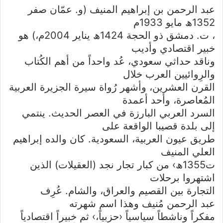
عبد الرحمن بن إبراهيم المنيف (و. عمّان صفر
1352ھ مايو 1933م
، ت. دمشق ذو الحجة 1424ھ يناير 2004م،) هو
خبير اقتصادي وأديب
وناقد حداثي سعودي، عُد واحداً من أهم الكُتاب
والرِوائيين العرب خلال
القرن العشرين، وأشهر رُواة سيرة الجزيرة العربية
المُعاصرة، وأحد أعمدة
السرد العربي البارزة في العصر الحديث. ينتمي
إلى بلدة قصيبا الواقعة على
طريق عيون العربية، السعودية. كان والده إبراهيم
العلي المنيف
ت1355ھ› من كبار تجار نجد (العقيلات) الذين
اشتهروا برحلات
التجارة بين القصيم والعراق، والشام. عُرِف
عبد الرحمن مُنيف وهذا اسم شهرته
مفكراً وناشطاً سياسياً ‹حزبياً،› ثم خبيراً اقتصادياً