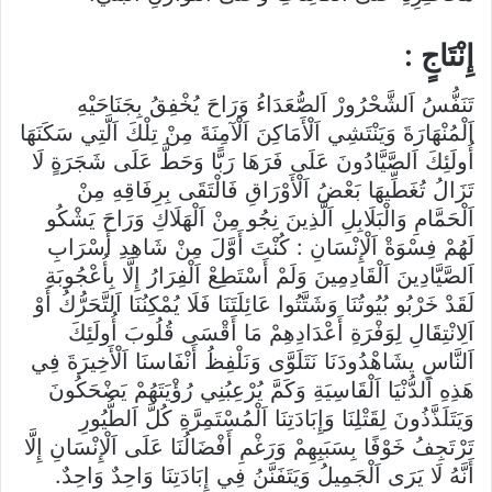
إِنْتَاجٍ :
تَنَفُّسُ اَلشَّحْرُورْ اَلصُّعَدَاءُ وَرَاحَ يُخْفِقُ بِجَنَاحَيْهِ
اَلْمُنْهَارَةَ وَيَنْتَشِي اَلْأَمَاكِنَ اَلْآمِنَةَ مِنْ تِلْكَ اَلَّتِي سَكَنَهَا
أُولَئِكَ اَلصَّيَّادُونَ عَلَى فَرَهَا رَبًّا وَحَطَّ عَلَى شَجَرَةٍ لَا
تَزَالُ تُغَطِّيهَا بَعْضُ اَلْأَوْرَاقِ فَالْتَقَى بِرِفَاقِهِ مِنْ
اَلْحَمَّامِ وَالْبَلَابِلِ اَلَّذِينَ نِجُو مِنْ اَلْهَلَاكِ وَرَاحَ يَشْكُو
لَهُمْ فِسْوَةْ اَلْإِنْسَانِ : كُنْتَ أَوَّلَ مِنْ شَاهِدِ أَسْرَابِ
اَلصَّيَّادِينَ اَلْقَادِمِينَ وَلَمْ أَسْتَطِعْ اَلْفِرَارُ إِلَّا بِأُعْجُوبَةِ
لَقَدْ خَرْبُو بُيُوتُنَا وَشَتَّتُوا عَائِلَتَنَا فَلَا يُمْكِنُنَا اَلتَّحَرُّكُ أَوْ
اَلِانْتِقَالِ لِوَفْرَةِ أَعْدَادِهِمْ مَا أَقْسَى قُلُوبَ أُولَئِكَ
اَلنَّاسِ يشَاهْدُودَنَا نَتَلَوَّى وَنَلْفِظُ أَنْفَاسنَا اَلْأَخِيرَةَ فِي
هَذِهِ اَلدُّنْيَا اَلْقَاسِيَةِ وَكَمَّ يُرْعِبُنِي رُؤْيَتَهُمْ يَضْحَكُونَ
وَيَتَلَذَّذُونَ لِقَتْلِنَا وَإِبَادَتِنَا اَلْمُسْتَمِرَّةِ كُلَّ اَلطُّيُورِ
تَرْتَجِفُ خَوْفًا بِسَبَبِهِمْ وَرَغْمِ أَفْضَالُنَا عَلَى اَلْإِنْسَانِ إِلَّا
أَنَّهُ لَا يَرَى اَلْجَمِيلُ وَيَتَفَنَّنُ فِي إِبَادَتِنَا وَاحِدٌ وَاحِدٌ.