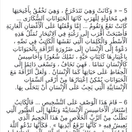
5 – « وَكَانَتْ وَهِيَ تَتَدَحْرَجُ ، وَهِيَ تَخْفُقُ بِأَجْنِحَتِهَا
فِي مُحَاوَلَةٍ لِلْهَرَبِ كَانَهَا اَلْحَيَوَانَاتِ اَلسُّكَارَى …
كَانَتْ تَقَعُ وَتَقُومُ … إِمَّا وَقْفَتُهَا عَلَى اَلْأَغْصَانِ اَلْعَارِيَةِ
فَأَصْبَحَتْ أَقْرَب إِلَى رَغْبَةٍ فِي اَلِانْتِحَارِ تُمَثِّلُ هَذِهِ
اَلْأَسْطُرِ وَالْكَلِمَاتِ اَلَّتِي نَقَشَهَا اَلْكَاتِبُ فِي نَصِّهِ ،
دَعْوَةٌ إِلَى اَلْإِنْسَانِ إِلَى ضَرُورَةِ اَلرَّأْفَةِ بِالْحَيَوَانَاتِ
بِاعْتِبَارِهَا كَائِنَاتٍ حَيَّةٍ ، تَمْلِكَ شُعُورًا وَأَحَاسِيسُ
كَالْإِنْسَانِ تَمَامًا . فَهِيَ تَخَافُ ، وَتَسْعَى دَائِمًا إِلَى
اَلْحِفَاظِ عَلَى حَيَاتِهَا كَمَا اَلْإِنْسَانُ . وَلَعَلَّ اَلرَّأْفَةَ مَعَ
اَلْحَيَوَانَاتِ يُمْكِنُ اِعْتِبَارُهَا مِنْ أَرْقَى اَلسِّمَاتِ
اَلْإِنْسَانِيَّةِ اَلَّتِي يَجِبُ عَلَى اَلْإِنْسَانِ أَنْ يَتَحَلَّى بِهَا.
6 – قَامَ هَذَا اَلْوَصْفِ عَلَى اَلتَّشْخِيصِ … فَالْكَاتِبُ
اِسْتَعَارَ اَلْأَحَاسِيسَ اَلْإِنْسَانِيَّةَ وَنَقْلَهَا إِلَى اَلطُّيُورِ اَلَّتِي
تَطْلُبُ مِنْ اَلرَّبِّ اَلْخَلَاصِ مِنْ هَذَا اَلْجَحِيمُ اَلَّذِي
تَعِيشُ فِيهِ « كَأَنَّهَا تَرْفَعُ أَيْدِيهَا » . فَكَأَنَّهَا تَدْعُو اَللَّهَ