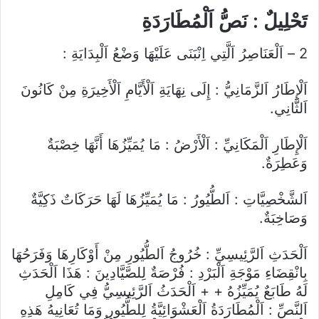
تَحْلِيلٌ : نَصُّ اَلْمُطَارَدَةِ
2 – اَلْعَنَاصِرُ اَلَّتِي اِنْبَنَى عَلَيْهَا وَضْعُ اَلْبِدَايَةِ :
اَلْإِطَارُ اَلزَّمَانِيُّ : إِلَى نِهَايَةِ اَلْأَيَّامِ اَلْأَخِيرَةِ مِنْ كَانُونَ
اَلثَّانِي.
اَلْإِطَارِ اَلْمَكَانِيِّ : اَلْأَرْضُ : مَا يُمَيِّزُهَا أَنَّهَا خِصْبَةٌ
وَعَطِرَةٌ.
اَلشَّخْصِيَّاتِ : اَلطُّيُورُ : مَا يُمَيِّزُهَا لَهَا حَرَكَاتٌ ذَكِيَّةٌ
وَصَاخِبَةٌ.
اَلْحَدَثِ اَلرَّئِيسِيِّ : خُرُوجُ اَلطُّيُورِ مِنْ أَوْكَارِهَا وَفَرَحُهَا
بِانْقِضَاءِ مَوْجَةِ اَلْبَرْدِ : فُرْصَةٌ لِلصَّيَّادِينَ : هَذَا اَلْحَدَثِ
لَهُ طَابَعٌ يُمَيِّزُهُ + + اَلْحَدَثُ اَلرَّئِيسِيُّ فِي كَامِلِ
اَلنَّصِّ : اَلْمُطَارَدَةُ اَلْعَشْوَائِيَّةُ لِلطُّيُورِ وَمَا تُعَانِيهُ هَذِهِ