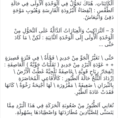
اَلْكَائِنَاتِ. هُنَاكَ تَحَوُّلٌ فِي اَلْوَحْدَةِ اَلْأُولَى فِي حَالَةِ
اَلطَّقْسِ : اِنْقِضَاءُ اَلْبُرُودَةِ اَلْقَارِسَةِ وَهُبُوبِ مَوْجَةٍ
دَفِئَ وَانْتِعَاشُ.
3 – اَلتَّرَاكِيبُ وَالْعِبَارَاتُ اَلدَّالَّةُ عَلَى اَلتَّحَوُّلِ مِنْ
اَلْوَحْدَةِ اَلْأُولَى إِلَى اَلْوَحْدَةِ اَلثَّانِيَةِ : لَكِنَّ \ مَا كَادَ
حَتَّى …
حَتَّى \ تَغَيُّرُ اَلْجَوِّ مِنْ جَدِيدٍ \ فَجْأَةٌ \ فِي فَتْرَةٍ قَصِيرَةٍ
+ + عَوْدَةِ اَلْبَرْدِ مِنْ جَدِيدٍ ( تَقَلُّبَاتٌ جَوِّيَّةٌ ) اَلْعَاصِفَةِ :
اِنْفِجَارُ رِيَاحٍ قَوِيَّةٍ \ عَاصِفَةٌ ثَلْجِيَّةٌ غَطَّتْ اَلْأَرْضُ \
اِزْدَادَ اَلثَّلْجُ حَالَةَ اَلطُّيُورِ : كَالْأَفَاعِي اَلْمُحَاصَرَةِ
بِالنِّيرَانِ \ ضَعِيفَةً \ مَقْرُورَة \ لَهَا أَجْنِحَةٌ رَخْوَةٌ \ كَانَهَا
فَقَدَتْ عَادَةَ اَلطَّيْرِ.
تُعَانِي اَلطُّيُورُ مِنْ صُعُوبَةِ اَلْحَرَكَةِ فِي هَذَا اَلْبَرْدِ مِمَّا
يَتَسَنَّى لِلصَّيَّادِينَ مُطَارَدَتَهَا وَاصْطِيَادَهَا بِسُهُولَةِ.