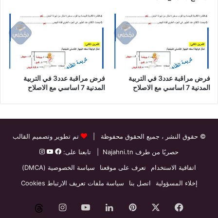
فرض مراقبة عدد3 في التربية
فرض مراقبة عدد3 في التربية
المدنية 7 اساسي مع الاصلاح
المدنية 7 اساسي مع الاصلاح
© حقوق النشر
، جميع الحقوق محفوظة |
تم تطوير وتصميم القالب
حصريًا من طرف
Najahni.tn
| تابعنا على:
اتفاقية الاستخدام
تعرف على موقعنا
سياسة الخصوصية (DMCA)
إخلاء المسؤولية
اتصل بنا
سياسة ملفات تعريف الارتباط Cookies
فيسبوك
‫X
بينتيريست
لينكدإن
‫YouTube
انستقرام
threads