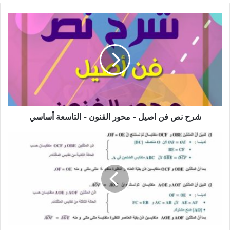
شرح
نص
فن
اصيل
-
محور
الفنون
-
التاسعة
أساسي
شرح نص فن اصيل - محور الفنون - التاسعة أساسي
فرض
مراقبة
رياضيات
3
مع
الإصلاح
8
اساسي