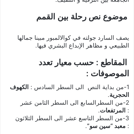
موضوع نص رحلة بين القمم
يصف السارد جولته في كوالالمبور مبينا جمالها
الطبيعي و مظاهر الإبداع البشري فيها.
المقاطع : حسب معيار تعدد
الموصوفات :
1-من بداية النص الى السطر السادس :
الكهوف
الحجرية
.
2-من السطرالسابع الى السطر الثامن عشر
:
المرتفعات
.
3-من السطر التاسع عشر الى السطر الثلاثون
:
معبد “سين سو”
.