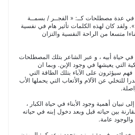
 في عدة مصطلحات كــ: « الفجــر / بسمــة
ـور ». ولقد كان لهذه الكلمات تأثير هام في نفسية
اءا متسعا من الراحة النفسية والتزان
» في حياة أبيه ، و عبر الشاعر بتلك المصطلحات
ية التي يعيشها في وجود الإبن. وبما ان
 فهم سيؤثرون على الآباء بتلك الطاقة التي
را للتخلي عن الآلام والأتعاب التي يحملها الأب
اصلة.
بيان أهمية وجود الأبناء في حياة الكبار ،
ارنة بين حياته قبل وبعد دخول إبنه في حياته
والوجود عامة.
بخصائص فريدة تميزه وتحدد نوعه كــ: الــوزن،