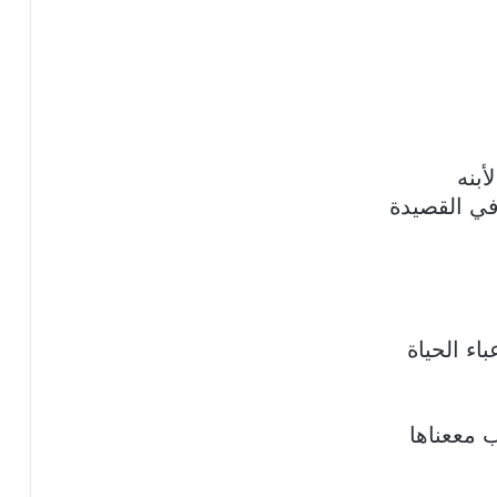
أبنه
في القصيدة
اء الحياة
ب مععناها