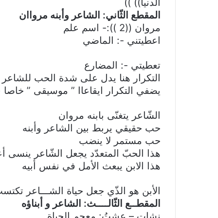
الدنيا)) ))
المقطع الثّاني: الشاعر وأبنه مرواان
مروان ((2 )):- اسم علم
اعطيتني -: الماضي
تعطيتي -: المضارع
التكرار هنا يدل على شدة الحب للشاعر ل
يضفي التكرار ايقاعاا ” موسيقى ” خاصا 
الشّاعر يتغنّى بابنه مروان
حب حقيقي يربط بين الشاعر وأبنه
حب مستمر لا ينضب
هذا الحبّ المتعدّد يجعل الشّاعر ينسى أعب
هذا الابن يبعث الأمل في نفس أبيه
الأبن هو الذّي جعل حياة الشـــاعر تكتس
المقطــع الثّالــــث: الشاعر و أبناؤه
نشات – عشتُ: معجم الحياة