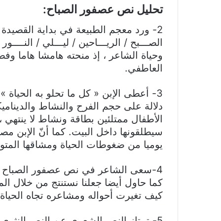
تحليل نص عصفور الصباح:
2- ورد معجم الطبيعة في بداية القصيدة
الصـــبح / الريـــاحين / ليـــلي / النـــ
وحياة الشاعر ، إذ منحته هامشا هاما وفض
العاطفي.
3- أعطى الإبن « كل ما تحلو به الحياة 
دلالة على حجم الفرح والنشاط والديناميك
الأطفال ممتلئين بطاقة ونشاط لا ينتهي ،
سيطلقونها داخل البيت. كما أنّ الإبن مصد
يوميا من ضغوطات الحياة ومشاقها المتو
4-سعى الشاعر في نص عصفور الصباح إلى ت
كما حاول أيضا جعلنا نستنتج من خلال المق
كيف تغيرت أحواله ومشاعره تجاه الحياة 
5- تمتاز النص الشعري عن النص النثري 