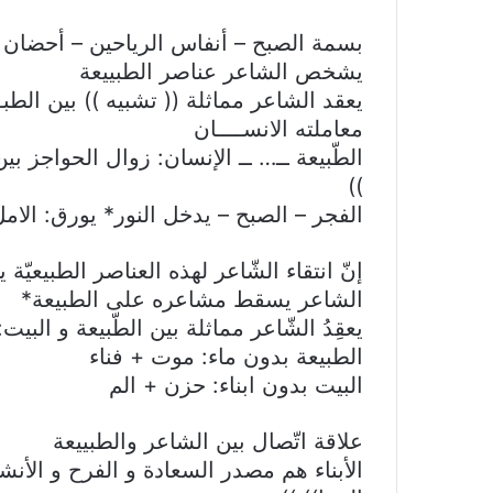
بسمة الصبح – أنفاس الرياحين – أحضان ا
يشخص الشاعر عناصر الطبييعة
يعقد الشاعر مماثلة (( تشبيه )) بين الطبــ
معاملته الانســــان
الطّبيعة ــ… ــ الإنسان: زوال الحواجز بين 
))
الفجر – الصبح – يدخل النور* يورق: الامل
إنّ انتقاء الشّاعر لهذه العناصر الطبيعيّة
الشاعر يسقط مشاعره على الطبيعة*
يعقِدُ الشّاعر مماثلة بين الطّبيعة و البيت:
الطبيعة بدون ماء: موت + فناء
البيت بدون ابناء: حزن + الم
علاقة اتّصال بين الشاعر والطبييعة
الأبناء هم مصدر السعادة و الفرح و الأنشرا