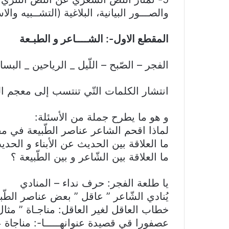
والصـــور البيانية، البلاغية (التشــبيه والا
المقطع الاول-: الشــــاعر و الطبـعة
الفجر – الصّبح – اللّيل _ الرياحين _ البس
انتشار الكلمات التّي تنتسب إلى معجم ال
و هو ما يطرح جملة من الأسئلة:
لماذا اقحم الشاعر عناصر الطّبيعة في م
ما العلاقة بين الحديث عن الأبناء و الحد
ما العلاقة بين الشّاعر و بين الطّبيعة ؟
يا طلعة الفجر: حرف نداء – المنادي
يُنادي الشّاعر ” عاقل ” بعض عناصر الطّبي
خطاب العاقل لغير العاقل: مناجـاة ” مثا
عصفورا قي قصيدة عنوانهـــــا-: مناجاة 