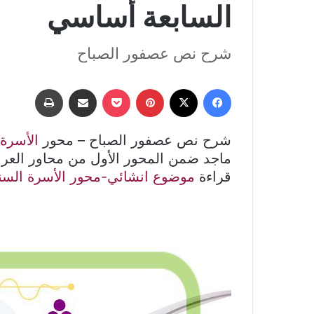
السابعة أساسي
شرح نص عصفور الصباح
فيسبوك
‫X
بينتيريست
‫Pocket
مشاركة عبر البريد
طباعة
شرح نص عصفور الصباح – محور
الأسرة
قراءة
موضوع انشائي-محور الأسرة السنة