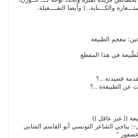
ستـــعارة والكـــناية…) وأيضا التفــــعيلة.
اتين: معجم الطبيعة
طّبيعة في هذا المقطع
قدمة قصيدته ..؟
يث عن الطبيعةة ..؟
عة (( غير عاقل ))
ل-: يناجي الشاعر التونسي أبو القاسم الشابي
عصفور “