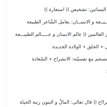
لبساتين: تشخيص (( استعارة ))
يــعة و الانســان: يعامل الشّاعر الطبيعة
العالمين (( عالم الانسان و عـــــالم الطبيـــعة
 + الخلق + الولادة الجديدة
 ينسجم مع نفسيّته: الانشراح + السّعادة
اح (( قال تعالى: المالُ و البنون زينة الحياة