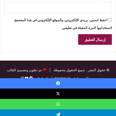
احفظ اسمي، بريدي الإلكتروني، والموقع الإلكتروني في هذا المتصفح
لاستخدامها المرة المقبلة في تعليقي.
© حقوق النشر
، جميع الحقوق محفوظة |
تم تطوير وتصميم القالب
حصريًا من طرف
Najahni.tn
| تابعنا على:
اتفاقية الاستخدام
تعرف على موقعنا
سياسة الخصوصية (DMCA)
يسبوك
إخلاء المسؤولية
اتصل بنا
سياسة ملفات تعريف الارتباط Cookies
‫
فيسبوك
‫X
بينتيريست
لينكدإن
‫YouTube
انستقرام
threads
اتساب