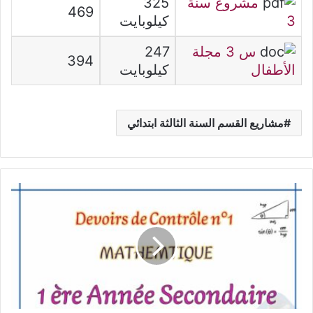
مشروع سنة
325
469
3
كيلوبايت
س 3 مجلة
247
394
الأطفال
كيلوبايت
مشاريع القسم السنة الثالثة ابتدائي
Devoirs
de
Contrôle
n°1
-
MATHEMTIQUE
-
1
ère