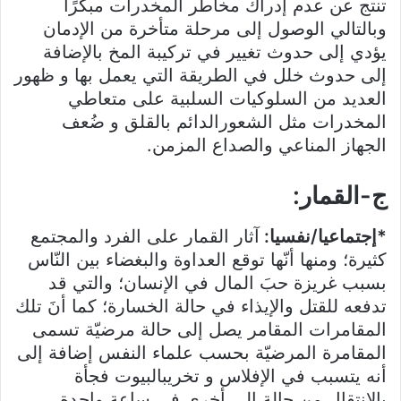
تنتج عن عدم إدراك مخاطر المخدرات مبكرًا
وبالتالي الوصول إلى مرحلة متأخرة من الإدمان
يؤدي إلى حدوث تغيير في تركيبة المخ بالإضافة
إلى حدوث خلل في الطريقة التي يعمل بها و ظهور
العديد من السلوكيات السلبية على متعاطي
المخدرات مثل الشعورالدائم بالقلق و ضُعف
الجهاز المناعي والصداع المزمن.
ج-القمار:
*إجتماعيا/نفسيا:
آثار القمار على الفرد والمجتمع
كثيرة؛ ومنها أنّها توقع العداوة والبغضاء بين النّاس
بسبب غريزة حبَ المال في الإنسان؛ والتي قد
تدفعه للقتل والإيذاء في حالة الخسارة؛ كما أنَ تلك
المقامرات المقامر يصل إلى حالة مرضيّة تسمى
المقامرة المرضيّة بحسب علماء النفس إضافة إلى
أنه يتسبب في الإفلاس و تخريبالبيوت فجأة
بالانتقال من حالة إلى أخرى في ساعة واحدة.