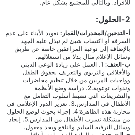
للأفراد. وبالتالي للمجتمع بشكل عام.
2-الحلول:
أ-التدخين/المخدرات/القمار:
تعويد الأبناء على عدم
السرقة أو اكتساب شيئ لم تبذل عليه الجهد
بالإضافة إلى توعية المراعقين خاصة عن طريق
وسائل الإعلام مثال بدلا من استغلالهم.
ب-العنف:
1. العمل على زيادة الوعي الديني
والأخلاقي والتربوي والتعريف بحقوق الطفل
وواجبات المربين من خلال تنظيم محاضرات
وندوات توعوية.2. دراسة وضع الأنظمة
والتشريعات التي تضبط أسلوب التعامل مع
الأطفال في المدارس.3. تعزيز الدور الإعلامي في
محاربة هذه الظاهرة؛4. إجراء بحوث لوضع الحلول
من مشكلة تسرب الأطفال من المدارس.5. إيجاد
وسائل الترفيه السليم والنافع وبحد معقول.
ج-الجنوح:
تقوية الوازع الديني لدى أبنائنا. حسن