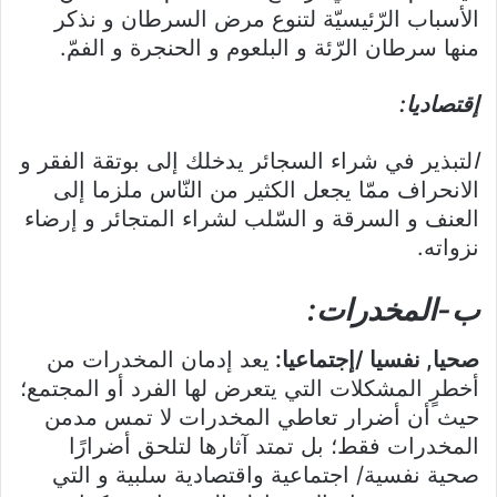
الأسباب الرّئيسيّة لتنوع مرض السرطان و نذكر
منها سرطان الرّئة و البلعوم و الحنجرة و الفمّ.
إقتصاديا:
ا
لتبذير في شراء السجائر يدخلك إلى بوتقة الفقر و
الانحراف ممّا يجعل الكثير من النّاس ملزما إلى
العنف و السرقة و السّلب لشراء المتجائر و إرضاء
نزواته.
ب-المخدرات:
صحيا, نفسيا /إجتماعيا:
يعد إدمان المخدرات من
أخطرٍ المشكلات التي يتعرض لها الفرد أو المجتمع؛
حيث أن أضرار تعاطي المخدرات لا تمس مدمن
المخدرات فقط؛ بل تمتد آثارها لتلحق أضرارًا
صحية نفسية/ اجتماعية واقتصادية سلبية و التي