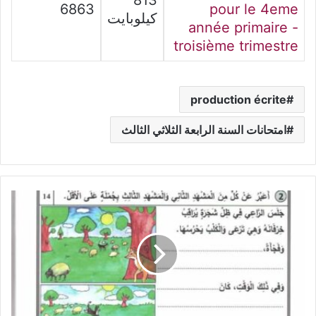
6863
pour le 4eme
كيلوبايت
année primaire -
troisième trimestre
production écrite
امتحانات السنة الرابعة الثلاثي الثالث
كتب
موازي:
نور
المعارف
سنة
أولى
ثلاثي
ثالث
مع