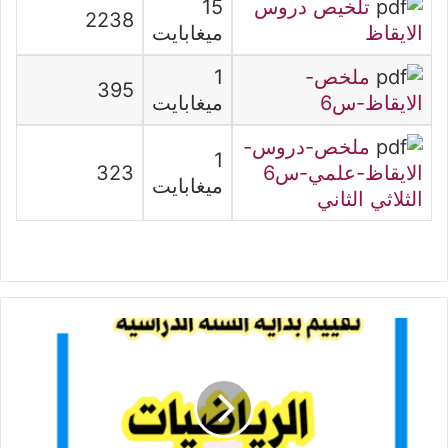
تلخيص دروس
15
2238
الايقاظ
ميغابايت
ملخص-
1
395
الايقاظ-س6
ميغابايت
ملخص-دروس-
1
الايقاظ-علمي-س6
323
ميغابايت
الثلاثي الثاني
تقييم
بداية
السنة
السادسة
في
الرياضيات