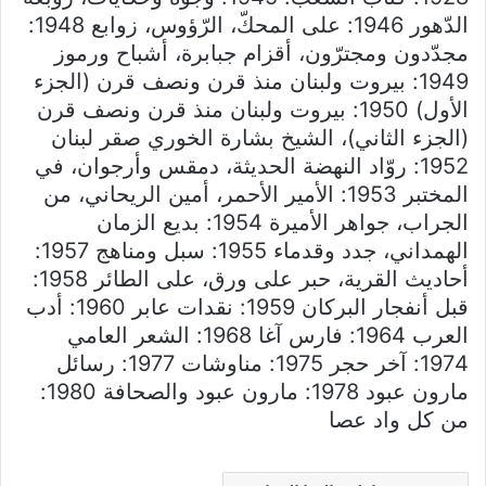
الدّهور 1946: على المحكّ، الرّؤوس، زوابع 1948:
مجدّدون ومجترّون، أقزام جبابرة، أشباح ورموز
1949: بيروت ولبنان منذ قرن ونصف قرن (الجزء
الأول) 1950: بيروت ولبنان منذ قرن ونصف قرن
(الجزء الثاني)، الشيخ بشارة الخوري صقر لبنان
1952: روّاد النهضة الحديثة، دمقس وأرجوان، في
المختبر 1953: الأمير الأحمر، أمين الريحاني، من
الجراب، جواهر الأميرة 1954: بديع الزمان
الهمداني، جدد وقدماء 1955: سبل ومناهج 1957:
أحاديث القرية، حبر على ورق، على الطائر 1958:
قبل أنفجار البركان 1959: نقدات عابر 1960: أدب
العرب 1964: فارس آغا 1968: الشعر العامي
1974: آخر حجر 1975: مناوشات 1977: رسائل
مارون عبود 1978: مارون عبود والصحافة 1980:
من كل واد عصا