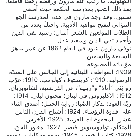
الكهنوتية، ما رغب عنه مارون ورفضه رفضاً قاطعاً.
بعد ذلك التحق بمدرسة الحكمة حيث أمضى
سنتين. وقد وجد مارون في هذه المدرسة الجو
المؤاتي لتفتح مواهبه الأدبية، واحتكّ بعدد من
الطلاب المولعين بالشعر أمثال: رشيد تقي الدين
وأحمد تقي الدين وسعيد عقل
توفي مارون عبود في العام 1962 عن عمر يناهز
السابعة والسبعين
مؤلفاته المطبوعة
1909: العواطف اللبنانية إلى الجالس على السدّة
الرسولية. 1910: كريستوف كولومب. 1910: عرّب
روايَتَي “أتالا” و”رينيه”، عن الفرنسية، لشاتوبريان.
1912: الإكليروس في لبنان؛ مجنون ليلى. 1914:
ربّة العود؛ تذكار الصّبا؛ رواية الحمل؛ أصدق الثناء
على قدوة الرؤساء. 1924: أشباح القرن الثامن
عشر، المحفوظات العربية. 1925: الأخرس
المتكلّم، توادوسيوس قيصر. 1927: مغاور الجنّ.
1928: كتاب الشعب. 1945: وجوه وحكايات، زوبعة