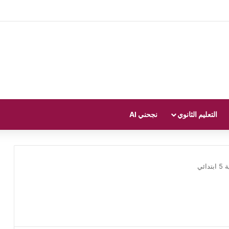
التعليم الثانوي
نجحني AI
تدائي