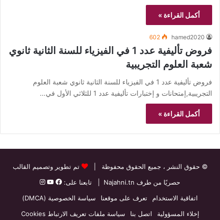
أكمل القراءة »
602
hamed2020
فروض تأليفية عدد 1 في الفيزياء للسنة الثانية ثانوي
شعبة العلوم التجريبية
فروض تأليفية عدد 1 في الفيزياء للسنة الثانية ثانوي شعبة العلوم
التجريبية,إمتحانات و إختبارات تأليفية عدد 1 للثلاثي الأول في…
أكمل القراءة »
© حقوق النشر
، جميع الحقوق محفوظة |
تم تطوير وتصميم القالب
حصريًا من طرف
Najahni.tn
| تابعنا على:
اتفاقية الاستخدام
تعرف على موقعنا
سياسة الخصوصية (DMCA)
إخلاء المسؤولية
اتصل بنا
سياسة ملفات تعريف الارتباط Cookies