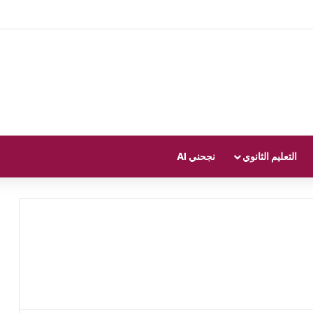
التعليم الثانوي
نجحني AI