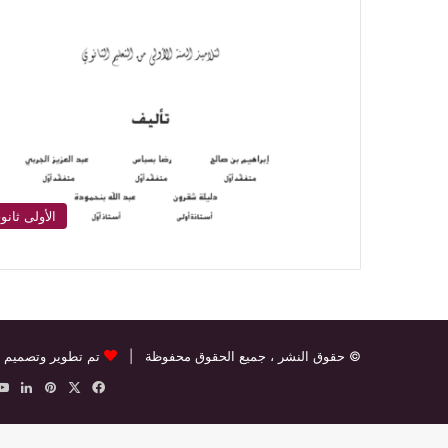
الأولى ثانو
© حقوق النشر
، جميع الحقوق محفوظة |
تم تطوير وتصميم 
‫X
فيسبوك
بينتيريس
لينك