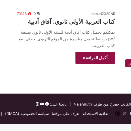
7٬943
0
hamed2020
كتاب العربية الأولى ثانوي: آفاق أدبية
يمكنكم تحميل كتاب آفاق أدبية للسنة الأولى ثانوي بصيفة
pdf بروابط تحميل مباشرة من الموقع التربوي نجحني. مع
كتاب العربية…
أكمل القراءة »
ي
القالب حصريًا من طرف
Najahni.tn
| تابعنا على:
ت
دإن
‫YouTube
انستقرام
threads
اتفاقية الاستخدام
تعرف على موقعنا
سياسة الخصوصية (DMCA)
إخ