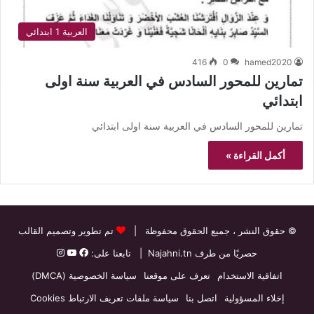
العربية 1 ابتدائي
416
0
hamed2020
تمارين للمحور السادس في العربية سنة اولى
ابتدائي
تمارين للمحور السادس في العربية سنة اولى ابتدائي
أكمل القراءة »
© حقوق النشر
، جميع الحقوق محفوظة |
تم تطوير وتصميم القالب
حصريًا من طرف
Najahni.tn
| تابعنا على:
اتفاقية الاستخدام
تعرف على موقعنا
سياسة الخصوصية (DMCA)
إخلاء المسؤولية
اتصل بنا
سياسة ملفات تعريف الارتباط Cookies