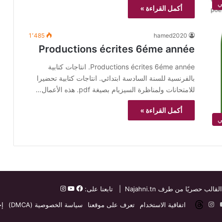
ي
أكمل القراءة »
1٬485
hamed2020
Productions écrites 6éme année
Productions écrites 6éme année. انتاجات كتابية
بالفرنسية للسنة السادسة ابتدائي. انتاجات كتابية تحضيرا
للامتحانات ولمناظرة السيزيام بصيغة pdf. هذه الأعمال…
أكمل القراءة »
ي
القالب حصريًا من طرف
Najahni.tn
| تابعنا على:
ت
دإن
‫YouTube
انستقرام
threads
اتفاقية الاستخدام
تعرف على موقعنا
سياسة الخصوصية (DMCA)
إخ