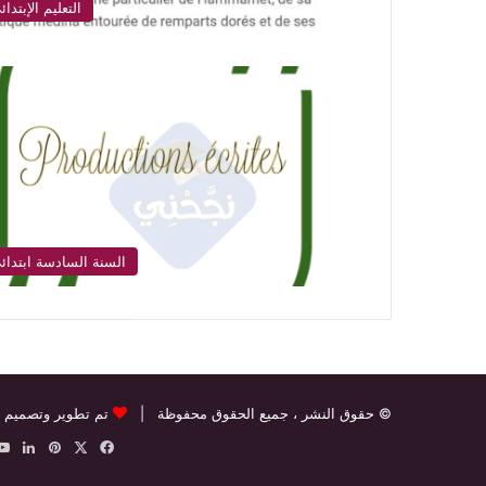
التعليم الإبتدائ
السنة السادسة ابتدائ
© حقوق النشر
، جميع الحقوق محفوظة |
تم تطوير وتصميم 
‫X
فيسبوك
بينتيريس
لينك