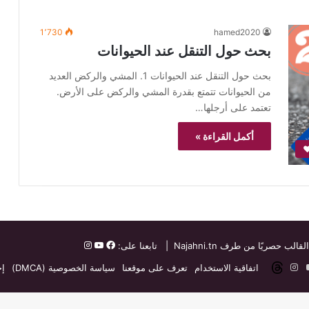
1٬730
hamed2020
بحث حول التنقل عند الحيوانات
بحث حول التنقل عند الحيوانات 1. المشي والركض العديد
من الحيوانات تتمتع بقدرة المشي والركض على الأرض.
تعتمد على أرجلها…
أكمل القراءة »
❤
القالب حصريًا من طرف
Najahni.tn
| تابعنا على:
ت
دإن
‫YouTube
انستقرام
threads
اتفاقية الاستخدام
تعرف على موقعنا
سياسة الخصوصية (DMCA)
إخ