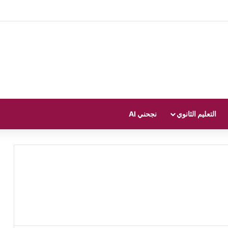
التعليم الثانوي
نجحني AI