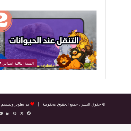
السنة الثالثة ابتدائي 
© حقوق النشر
، جميع الحقوق محفوظة |
تم تطوير وتصميم 
‫X
فيسبوك
بينتيريس
لينك