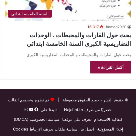
السنة الخامسة ابتدائي
16٬317
hamed2020
بحث حول القارات والمحيطات ، الوحدات
التضاريسية الكبرى السنة الخامسة ابتدائي
بحث حول القارات والمحيطات و الوحدات التضاريسية الكبرى
أكمل القراءة »
© حقوق النشر
، جميع الحقوق محفوظة |
تم تطوير وتصميم القالب
حصريًا من طرف
Najahni.tn
| تابعنا على:
اتفاقية الاستخدام
تعرف على موقعنا
سياسة الخصوصية (DMCA)
إخلاء المسؤولية
اتصل بنا
سياسة ملفات تعريف الارتباط Cookies