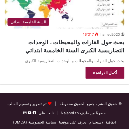
السنة الخامسة ابتدائي
16٬317
hamed2020
بحث حول القارات والمحيطات ، الوحدات
التضاريسية الكبرى السنة الخامسة ابتدائي
بحث حول القارات والمحيطات و الوحدات التضاريسية الكبرى
أكمل القراءة »
© حقوق النشر
، جميع الحقوق محفوظة |
تم تطوير وتصميم القالب
حصريًا من طرف
Najahni.tn
| تابعنا على:
اتفاقية الاستخدام
تعرف على موقعنا
سياسة الخصوصية (DMCA)