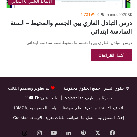
الإيقاظ العلمي 6 ابتدائي
1٬731
0
hamed2020
درس التبادل الغازي بين الجسم والمحيط – السنة
السادسة ابتدائي
درس التبادل الغازي بين الجسم والمحيط سنة سادسة ابتدائي
أكمل القراءة »
© حقوق النشر
، جميع الحقوق محفوظة |
تم تطوير وتصميم القالب
حصريًا من طرف
Najahni.tn
| تابعنا على:
اتفاقية الاستخدام
تعرف على موقعنا
سياسة الخصوصية (DMCA)
إخلاء المسؤولية
اتصل بنا
سياسة ملفات تعريف الارتباط Cookies
فيسبوك
‫X
بينتيريست
لينكدإن
‫YouTube
انستقرام
threads