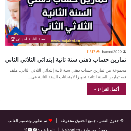
السنة الثانية ابتدائي 🏆
1٬517
hamed2020
تمارين حساب ذهني سنة ثانية إبتدائي الثلاثي الثاني
مجموعة من تمارين حساب ذهني سنة ثانية إبتدائي الثلاثي الثاني. ملف
فيه تمارين السنة الثانية تجهيزا لامتحانات السنة الثانية في…
أكمل القراءة »
© حقوق النشر
، جميع الحقوق محفوظة |
تم تطوير وتصميم القالب
حصريًا من طرف
Najahni.tn
| تابعنا على: