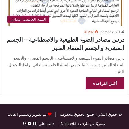
السنة الخامسة ابتدائي
4٬297
hamed2020
درس مصادر الضوء الطبيعية والاصطناعية – الجسم
المضيء والجسم المضاء المنير
درس مصادر الضوء الطبيعية والاصطناعية – الجسم المضيء والجسم
المضاء المنير, درس إيقاظ علمي للسنة الخامسة ابتدائي. رابط التحميل
pdf…
أكمل القراءة »
© حقوق النشر
، جميع الحقوق محفوظة |
تم تطوير وتصميم القالب
حصريًا من طرف
Najahni.tn
| تابعنا على: