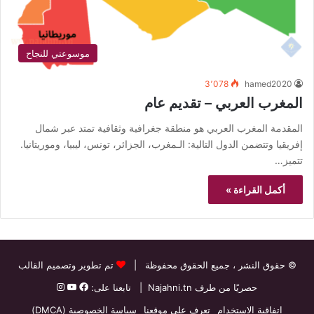
موسوعتي للنجاح
3٬078
hamed2020
المغرب العربي – تقديم عام
المقدمة المغرب العربي هو منطقة جغرافية وثقافية تمتد عبر شمال
إفريقيا وتتضمن الدول التالية: الـمغرب، الجزائر، تونس، ليبيا، وموريتانيا.
تتميز…
أكمل القراءة »
© حقوق النشر
، جميع الحقوق محفوظة |
تم تطوير وتصميم القالب
حصريًا من طرف
Najahni.tn
| تابعنا على:
اتفاقية الاستخدام
تعرف على موقعنا
سياسة الخصوصية (DMCA)